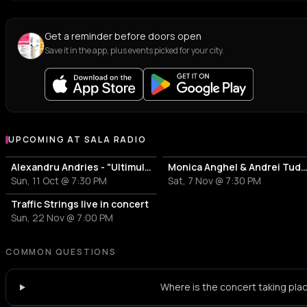
Get a reminder before doors open
Save it in the app, plus events picked for your city.
UPCOMING AT SALA RADIO
More events at Sala Radio
Alexandru Andries - "Ultimul dans"
Monica Anghel & Andrei Tudor - Confesiuni M
Sun, 11 Oct @ 7:30 PM
Sat, 7 Nov @ 7:30 PM
Traffic Strings live in concert
Sun, 22 Nov @ 7:00 PM
COMMON QUESTIONS
Where is the concert taking pla