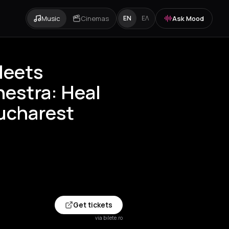
Music
Cinemas
Ask Mood
EN
ΕΛ
Meets
estra: Heal
Bucharest
Get tickets
via bilete.ro