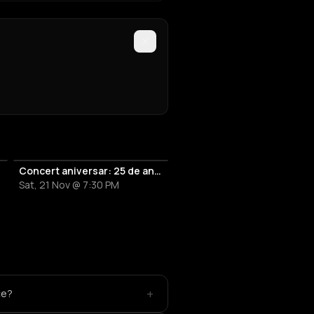
uzicale
Concert aniversar: 25 de ani de Amadeus
Sat, 21 Nov @ 7:30 PM
+
ce?