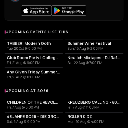
UPCOMING EVENTS LIKE THIS
TABBER: Modern Goth
Summer Wine Festival
Tue, 20 Oct @ 8:00 PM
Sun, 16 Aug @ 2:00 PM
Club Room Party | College Break Out
Neulich Mixtapes - DJ Rafa Paella
Fri, 21 Aug @ 9:00 PM
Sat, 22 Aug @ 7:00 PM
Any Given Friday Summernights
Fri, 21 Aug @ 11:00 PM
UPCOMING AT SO36
More events at SO36
CHILDREN OF THE REVOLUTION
KREUZBERG CALLING - 80s / 90s und Perlen von heute
Fri, 7 Aug @ 8:00 PM
Fri, 7 Aug @ 11:00 PM
48 JAHRE SO36 – DIE GROSSE GEBURTSTAGSSAUSE
ROLLER KIDZ
Sat, 8 Aug @ 9:00 PM
Mon, 10 Aug @ 4:00 PM