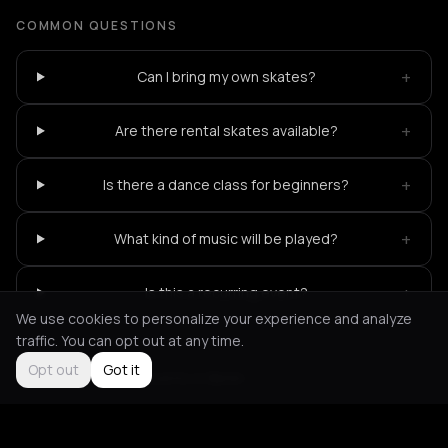
COMMON QUESTIONS
+
Can I bring my own skates?
+
Are there rental skates available?
+
Is there a dance class for beginners?
+
What kind of music will be played?
+
Is this a recurring event?
We use cookies to personalize your experience and analyze
traffic. You can opt out at any time.
Opt out
Got it
Not feeling it?
All events in Berlin
->