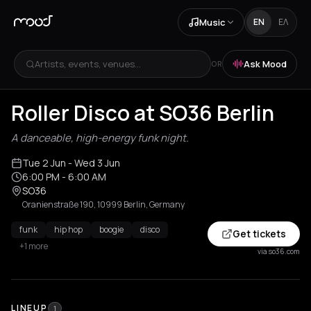
Music
EN
ΕΛ
Artists, events, venues...
Ask Mood
OR
Roller Disco at SO36 Berlin
A danceable, high-energy funk night.
Tue 2 Jun
- Wed 3 Jun
6:00 PM
- 6:00 AM
SO36
Oranienstraße 190, 10999 Berlin, Germany
funk
hip hop
boogie
disco
Get tickets
+1 more
via so36.com
LINEUP
1