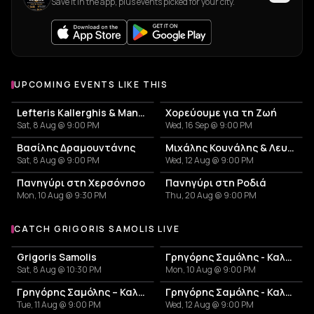
Save it in the app, plus events picked for your city.
UPCOMING EVENTS LIKE THIS
Lefteris Kallerghis & Manousos Kallerghis
Χορεύουμε για τη Ζωή
Sat, 8 Aug @ 9:00 PM
Wed, 16 Sep @ 9:00 PM
Βασίλης Δραμουντάνης
Μιχάλης Κουνάλης & Λευτέρης Γεωργιλαδάκης
Sat, 8 Aug @ 9:00 PM
Wed, 12 Aug @ 9:00 PM
Πανηγύρι στη Χερσόνησο
Πανηγύρι στη Ροδιά
Mon, 10 Aug @ 9:30 PM
Thu, 20 Aug @ 9:00 PM
CATCH GRIGORIS SAMOLIS LIVE
More events with Grigoris Samolis
Grigoris Samolis
Γρηγόρης Σαμόλης - Καλοκαίρι 2026
Sat, 8 Aug @ 10:30 PM
Mon, 10 Aug @ 9:00 PM
Γρηγόρης Σαμόλης – Καλοκαίρι 2026
Γρηγόρης Σαμόλης - Καλοκαίρι 2026
Tue, 11 Aug @ 9:00 PM
Wed, 12 Aug @ 9:00 PM