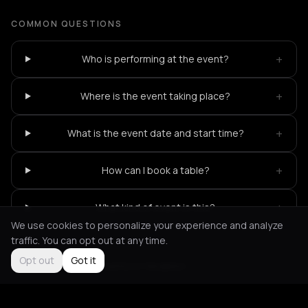
COMMON QUESTIONS
+
Who is performing at the event?
+
Where is the event taking place?
+
What is the event date and start time?
+
How can I book a table?
+
What kind of event is this?
We use cookies to personalize your experience and analyze
traffic. You can opt out at any time.
Opt out
Got it
Not feeling it?
All events in Heraklion
->