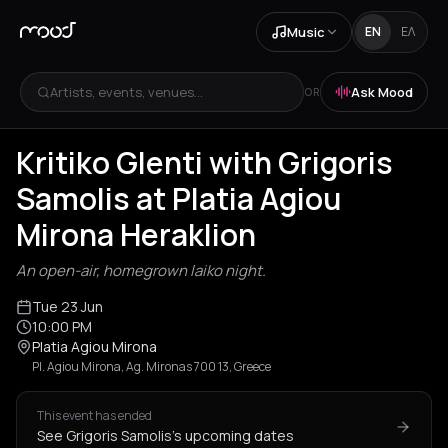
Music
EN
ΕΛ
Artists, events, venues...
Ask Mood
OR
Kritiko Glenti with Grigoris
Samolis at Platia Agiou
Mirona Heraklion
An open-air, homegrown laiko night.
Tue 23 Jun
10:00 PM
Platia Agiou Mirona
Pl. Agiou Mirona, Ag. Mironas 700 13, Greece
This event has ended
See Grigoris Samolis's upcoming dates