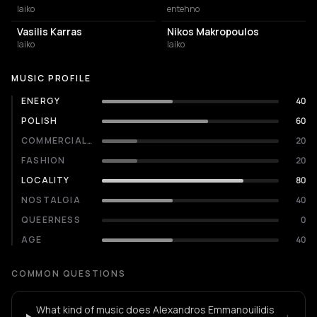
laiko
entehno
Vasilis Karras
Nikos Makropoulos
laiko
laiko
MUSIC PROFILE
ENERGY
40
POLISH
60
COMMERCIALITY
20
FASHION
20
LOCALITY
80
NOSTALGIA
40
QUEERNESS
0
AGE
40
COMMON QUESTIONS
What kind of music does Alexandros Emmanouilidis