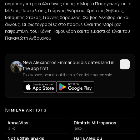
δημιουργικά με καλλιτέχνες όπως, η Μαρία Παπαγεωργίου, ο
Μίλτος Πασχαλίδης, Γιώργος Ανδρέου, Χρήστος Θηβαίος,
Μπάμπης Στόκας, Γιάννης Χαρούλης, Φοίβος Δεληβοριάς και
άλλους. Οι φωτογραφίες στο προφιλ είναι της Μαρίζας
Καψαμπέλη, του Γιάννη Ταβουλάρη και το εικαστικό είναι του
Παναγιώτη Ανδριανού
New Alexandros Emmanouilidis dates land in
the app first
Follow once, hear about them before tickets go on sale.
SIMILAR ARTISTS
Similar Artists
Anna Vissi
Dimitris Mitropanos
laiko
laiko
Notis Sfakianakis
Haris Alexiou