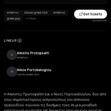
entehno
classic greek rock
entehno
Get tickets
greek pop
+1 more
via more.com
LINEUP
2
Alkistis Protopsalti
A
entehno
Nikos Portokaloglou
N
classic greek rock
Η Άλκηστις Πρωτοψάλτη και ο Νίκος Πορτοκάλογλου, δύο από
τους σημαντικότερους εκπροσώπους του ελληνικού
τραγουδιού, ενώνουν τις δυνάμεις τους σε μια μοναδική
καλλιτεχνική σύμπραξη. Με δεκαετίες επιτυχημένης πορείας