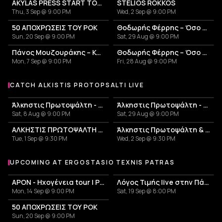
AKYLAS PRESS START TOUR
STELIOS ROKKOS
Thu, 3 Sep @ 9:00 PM
Wed, 2 Sep @ 9:00 PM
50 ΑΠΟΧΡΩΣΕΙΣ ΤΟΥ ΡΟΚ
Θοδωρής Φέρρης – Όσο θα γυρίζει η γη Summer Tour
Sun, 20 Sep @ 9:00 PM
Sat, 29 Aug @ 9:00 PM
Πάνος Μουζουράκης – Καλοκαιρινή Περιοδεία 2026
Θοδωρής Φέρρης – Όσο θα γυρίζει η γη Summer Tour
Mon, 7 Sep @ 9:00 PM
Fri, 28 Aug @ 9:00 PM
CATCH ALKISTIS PROTOPSALTI LIVE
More events with Alkistis Protopsalti
Άλκηστις Πρωτοψάλτη - Νίκος Πορτοκάλογλου
Άλκηστις Πρωτοψάλτη - Νίκος Πορτοκάλογλου
Sat, 8 Aug @ 9:00 PM
Sat, 29 Aug @ 9:00 PM
ΑΛΚΗΣΤΙΣ ΠΡΩΤΟΨΑΛΤΗ - ΝΙΚΟΣ ΠΟΡΤΟΚΑΛΟΓΛΟΥ
Άλκηστις Πρωτοψάλτη & Νίκος Πορτοκάλογλου
Tue, 1 Sep @ 9:30 PM
Wed, 2 Sep @ 9:30 PM
UPCOMING AT ERGOSTASIO TEXNIS PATRAS
More events at Ergostasio Texnis Patras
APON - Ηχογένεια tour | Patras
Λόγος Τιμής live στην Πάτρα
Mon, 14 Sep @ 9:00 PM
Sat, 19 Sep @ 8:00 PM
50 ΑΠΟΧΡΩΣΕΙΣ ΤΟΥ ΡΟΚ
Sun, 20 Sep @ 9:00 PM