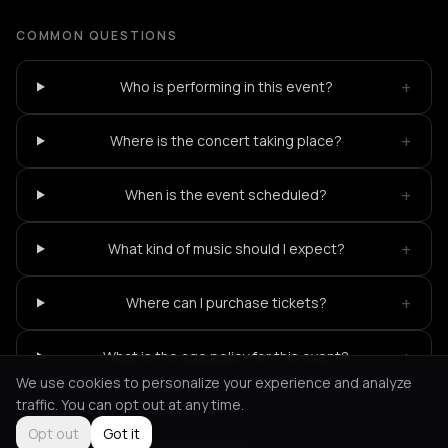
COMMON QUESTIONS
+
Who is performing in this event?
+
Where is the concert taking place?
+
When is the event scheduled?
+
What kind of music should I expect?
+
Where can I purchase tickets?
+
What is the age policy for this event?
We use cookies to personalize your experience and analyze
traffic. You can opt out at any time.
Opt out
Got it
Not feeling it?
All events in Patras
->