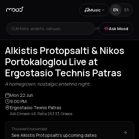
Music
EN
ΕΛ
Artists, events, venues...
Ask Mood
OR
Alkistis Protopsalti & Nikos
Portokaloglou Live at
Ergostasio Technis Patras
A homegrown, nostalgic entehno night.
Mon 22 Jun
9:00 PM
Ergostasio Texnis Patras
Akti Dimeon 46, Patra 263 33, Greece
This event has ended
See Alkistis Protopsalti's upcoming dates