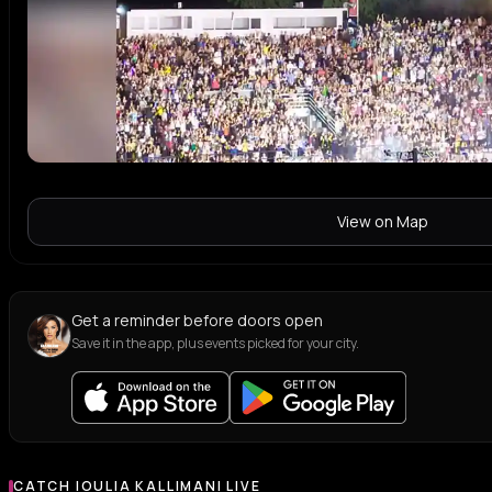
View on Map
Get a reminder before doors open
Save it in the app, plus events picked for your city.
CATCH IOULIA KALLIMANI LIVE
More events with Ioulia Kallimani