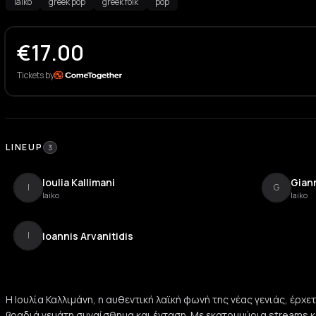
laiko
greek pop
greek folk
pop
€
17.00
Tickets by
LINEUP
3
Ioulia Kallimani
Gian
I
G
laiko
laiko
Ioannis Arvanitidis
I
Η Ιουλία Καλλιμάνη, η αυθεντική λαϊκή φωνή της νέας γενιάς, έρχετ
βραδιά γεμάτη συναίσθημα και ένταση. Με εκατομμύρια streams κ