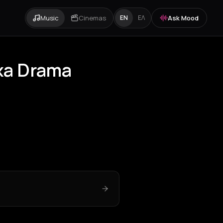
Music
Cinemas
Ask Mood
EN
ΕΛ
oxa Drama