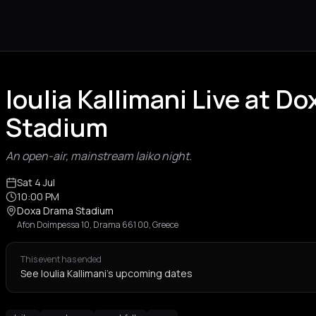
Ioulia Kallimani Live at D
Stadium
An open-air, mainstream laiko night.
Sat 4 Jul
10:00 PM
Doxa Drama Stadium
Afon Doimpessa 10, Drama 661 00, Greece
This event has ended
See Ioulia Kallimani's upcoming dates