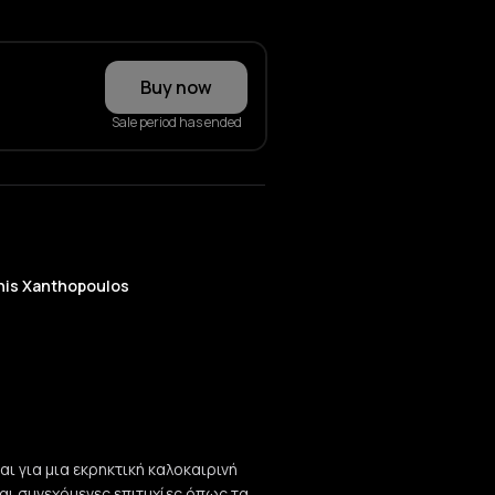
Buy now
Sale period has ended
nis Xanthopoulos
αι για μια εκρηκτική καλοκαιρινή
αι συνεχόμενες επιτυχίες όπως τα