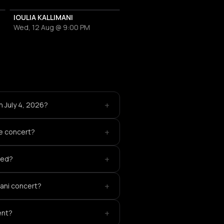
IOULIA KALLIMANI
Wed, 12 Aug @ 9:00 PM
+
 July 4, 2026?
+
he concert?
+
ted?
+
imani concert?
+
ent?