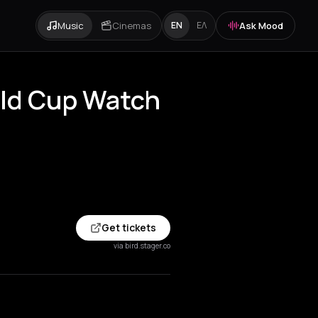
Music
Cinemas
Ask Mood
EN
ΕΛ
rld Cup Watch
Get tickets
via bird.stager.co