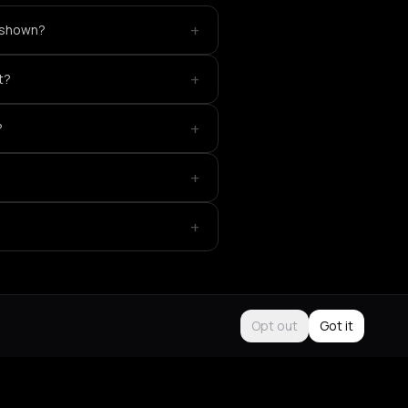
+
 shown?
+
t?
+
?
+
+
Opt out
Got it