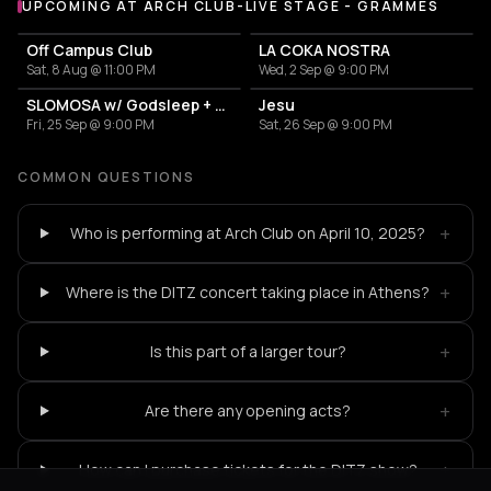
UPCOMING AT ARCH CLUB-LIVE STAGE - GRAMMES
More events at Arch Club-Live Stage - Grammes
Off Campus Club
LA COKA NOSTRA
Sat, 8 Aug @ 11:00 PM
Wed, 2 Sep @ 9:00 PM
SLOMOSA w/ Godsleep + Rainyard
Jesu
Fri, 25 Sep @ 9:00 PM
Sat, 26 Sep @ 9:00 PM
COMMON QUESTIONS
+
Who is performing at Arch Club on April 10, 2025?
+
Where is the DITZ concert taking place in Athens?
+
Is this part of a larger tour?
+
Are there any opening acts?
+
How can I purchase tickets for the DITZ show?