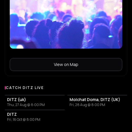
View on Map
CATCH DITZ LIVE
More events with DITZ
DITZ (uk)
Molchat Doma, DITZ (UK)
Thu, 27 Aug @ 8:00 PM
Fri, 28 Aug @ 8:00 PM
DITZ
Fri, 16 Oct @ 8:00 PM