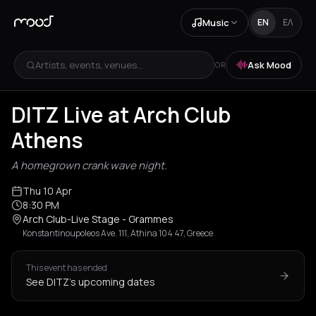
Music
EN
ΕΛ
Artists, events, venues...
Ask Mood
OR
+
1
DITZ Live at Arch Club
Athens
A homegrown crank wave night.
Thu 10 Apr
8:30 PM
Arch Club-Live Stage - Grammes
Konstantinoupoleos Ave. 111, Athina 104 47, Greece
This event has ended
See DITZ's upcoming dates