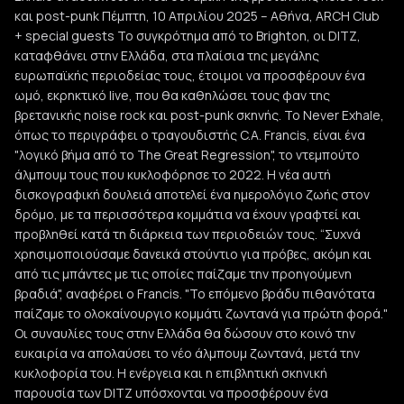
και post-punk Πέμπτη, 10 Απριλίου 2025 – Αθήνα, ARCH Club
+ special guests Το συγκρότημα από το Brighton, οι DITZ,
καταφθάνει στην Ελλάδα, στα πλαίσια της μεγάλης
ευρωπαϊκής περιοδείας τους, έτοιμοι να προσφέρουν ένα
ωμό, εκρηκτικό live, που θα καθηλώσει τους φαν της
βρετανικής noise rock και post-punk σκηνής. Το Never Exhale,
όπως το περιγράφει ο τραγουδιστής C.A. Francis, είναι ένα
"λογικό βήμα από το The Great Regression", το ντεμπούτο
άλμπουμ τους που κυκλοφόρησε το 2022. Η νέα αυτή
δισκογραφική δουλειά αποτελεί ένα ημερολόγιο ζωής στον
δρόμο, με τα περισσότερα κομμάτια να έχουν γραφτεί και
προβληθεί κατά τη διάρκεια των περιοδειών τους. “Συχνά
χρησιμοποιούσαμε δανεικά στούντιο για πρόβες, ακόμη και
από τις μπάντες με τις οποίες παίζαμε την προηγούμενη
βραδιά", αναφέρει ο Francis. "Το επόμενο βράδυ πιθανότατα
παίζαμε το ολοκαίνουργιο κομμάτι ζωντανά για πρώτη φορά."
Οι συναυλίες τους στην Ελλάδα θα δώσουν στο κοινό την
ευκαιρία να απολαύσει το νέο άλμπουμ ζωντανά, μετά την
κυκλοφορία του. Η ενέργεια και η επιβλητική σκηνική
παρουσία των DITZ υπόσχονται να προσφέρουν ένα