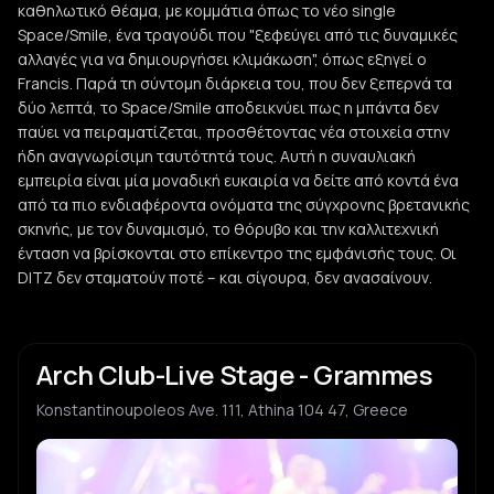
καθηλωτικό θέαμα, με κομμάτια όπως το νέο single
Space/Smile, ένα τραγούδι που "ξεφεύγει από τις δυναμικές
αλλαγές για να δημιουργήσει κλιμάκωση", όπως εξηγεί ο
Francis. Παρά τη σύντομη διάρκεια του, που δεν ξεπερνά τα
δύο λεπτά, το Space/Smile αποδεικνύει πως η μπάντα δεν
παύει να πειραματίζεται, προσθέτοντας νέα στοιχεία στην
ήδη αναγνωρίσιμη ταυτότητά τους. Αυτή η συναυλιακή
εμπειρία είναι μία μοναδική ευκαιρία να δείτε από κοντά ένα
από τα πιο ενδιαφέροντα ονόματα της σύγχρονης βρετανικής
σκηνής, με τον δυναμισμό, το θόρυβο και την καλλιτεχνική
ένταση να βρίσκονται στο επίκεντρο της εμφάνισής τους. Οι
DITZ δεν σταματούν ποτέ – και σίγουρα, δεν ανασαίνουν.
Arch Club-Live Stage - Grammes
Konstantinoupoleos Ave. 111, Athina 104 47, Greece