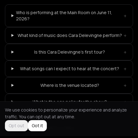
Who is performing at the Main Room on June 11,
+
2026?
+
What kind of music does Cara Delevingne perform?
+
Is this Cara Delevingne's first tour?
+
What songs can I expect to hear at the concert?
+
Where is the venue located?
+
What is the age policy for the show?
We use cookies to personalize your experience and analyze
traffic. You can opt out at any time.
Opt out
Got it
Not feeling it?
All events in Paris
->