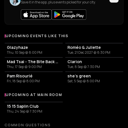
Save it in the app, plus events picked for your city.
UPCOMING EVENTS LIKE THIS
Glazyhaze
Roméo & Juliette
Thu, 10 Sep @ 8:00 PM
Tue, 21 Dec 2027 @ 8:30 PM
Mad Tsai - The Bite Back Tour
Clarion
Thu, 17 Sep @ 9:00 PM
Tue, 8 Sep @ 7:30 PM
Pam Risourié
she’s green
Fri, 18 Sep @ 8:00 PM
Sat, 5 Sep @ 8:00 PM
UPCOMING AT MAIN ROOM
More events at Main Room
15 15 Saplin Club
Thu, 24 Sep @ 7:30 PM
COMMON QUESTIONS