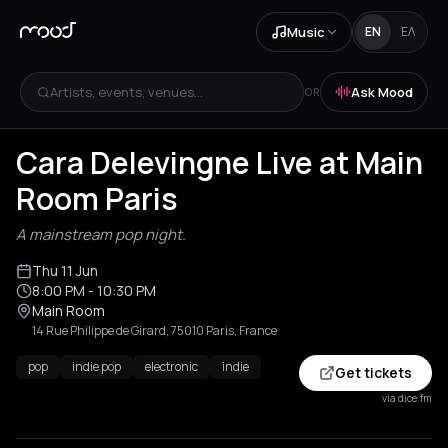
Music
EN
ΕΛ
Artists, events, venues...
Ask Mood
OR
Cara Delevingne Live at Main
Room Paris
A mainstream pop night.
Thu 11 Jun
8:00 PM
- 10:30 PM
Main Room
14 Rue Philippe de Girard, 75010 Paris, France
pop
indie pop
electronic
indie
Get tickets
via dice.fm