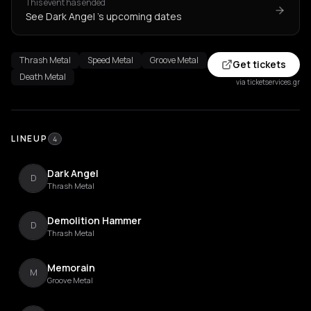
This event has ended
See Dark Angel 's upcoming dates
Thrash Metal
Speed Metal
Groove Metal
Get tickets
Death Metal
via ticketservices.gr
LINEUP
4
Dark Angel
D
Thrash Metal
Demolition Hammer
D
Thrash Metal
Memorain
M
Groove Metal