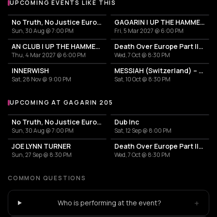
UPCOMING EVENTS LIKE THIS
No Truth, No Justice European Tour 2026
GAGARIN | UP THE HAMMERS XXI 2027
Sun, 30 Aug @ 7:00 PM
Fri, 5 Mar 2027 @ 6:00 PM
AN CLUB | UP THE HAMMERS XXI 2027
Death Over Europe Part II: MAYHEM + UNLEASHED
Thu, 4 Mar 2027 @ 6:00 PM
Wed, 7 Oct @ 8:30 PM
INNERWISH
MESSIAH (Switzerland) – celebrating 35 years "Choir Of Horrors" | First time in Greece
Sat, 28 Nov @ 9:00 PM
Sat, 10 Oct @ 8:30 PM
UPCOMING AT GAGARIN 205
More events at Gagarin 205
No Truth, No Justice European Tour 2026
Dub Inc
Sun, 30 Aug @ 7:00 PM
Sat, 12 Sep @ 8:00 PM
JOE LYNN TURNER
Death Over Europe Part II: MAYHEM + UNLEASHED
Sun, 27 Sep @ 8:30 PM
Wed, 7 Oct @ 8:30 PM
COMMON QUESTIONS
+
Who is performing at the event?