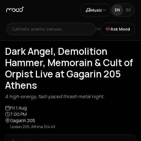
Music
EN
ΕΛ
Artists, events, venues...
Ask Mood
OR
Dark Angel, Demolition
Hammer, Memorain & Cult of
Orpist Live at Gagarin 205
Athens
A high-energy, fast-paced thrash metal night.
Fri 1 Aug
7:00 PM
Gagarin 205
Liosion 205, Athina 104 45