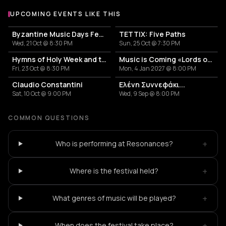
UPCOMING EVENTS LIKE THIS
Byzantine Music Days Festival: Christmas Hymns
TETTIX: Five Paths
Wed, 21 Oct @ 8:30 PM
Sun, 25 Oct @ 7:30 PM
Hymns of Holy Week and the Resurrection - Byzantine Music Days Festival
Music is Сoming «Lords of the Sound»
Fri, 23 Oct @ 8:30 PM
Mon, 4 Jan 2027 @ 8:00 PM
Claudio Constantini
Ελένη Συννεφάκι...
Sat, 10 Oct @ 9:00 PM
Wed, 9 Sep @ 8:00 PM
COMMON QUESTIONS
+
Who is performing at Resonances?
+
Where is the festival held?
+
What genres of music will be played?
+
When does the festival take place?