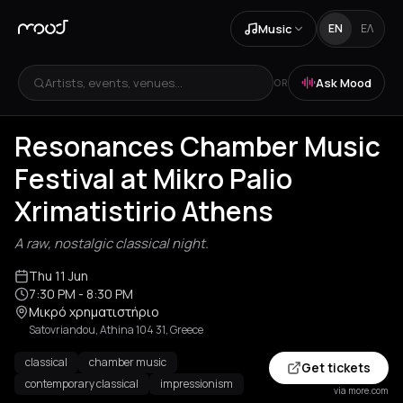
Music
EN
ΕΛ
Artists, events, venues...
Ask Mood
OR
Resonances Chamber Music
Festival at Mikro Palio
Xrimatistirio Athens
A raw, nostalgic classical night.
Thu 11 Jun
7:30 PM
- 8:30 PM
Μικρό χρηματιστήριο
Satovriandou, Athina 104 31, Greece
classical
chamber music
Get tickets
contemporary classical
impressionism
via more.com