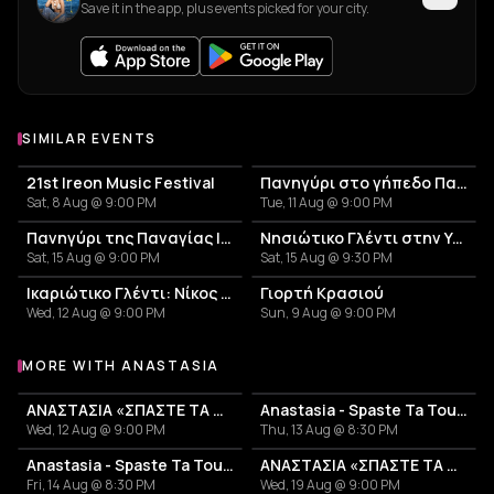
Save it in the app, plus events picked for your city.
SIMILAR EVENTS
21st Ireon Music Festival
Πανηγύρι στο γήπεδο Παλαιόκαστρου | Σάμος
Sat, 8 Aug @ 9:00 PM
Tue, 11 Aug @ 9:00 PM
Πανηγύρι της Παναγίας | Καρλόβασι
Νησιώτικο Γλέντι στην Υδρούσσα
Sat, 15 Aug @ 9:00 PM
Sat, 15 Aug @ 9:30 PM
Ικαριώτικο Γλέντι: Νίκος Φάκαρος & Musicaroi
Γιορτή Κρασιού
Wed, 12 Aug @ 9:00 PM
Sun, 9 Aug @ 9:00 PM
MORE WITH ANASTASIA
More events with Anastasia
ΑΝΑΣΤΑΣΙΑ «ΣΠΑΣΤΕ ΤΑ TOUR 2026»
Anastasia - Spaste Ta Tour 2026
Wed, 12 Aug @ 9:00 PM
Thu, 13 Aug @ 8:30 PM
Anastasia - Spaste Ta Tour 2026
ΑΝΑΣΤΑΣΙΑ «ΣΠΑΣΤΕ ΤΑ TOUR 2026»
Fri, 14 Aug @ 8:30 PM
Wed, 19 Aug @ 9:00 PM