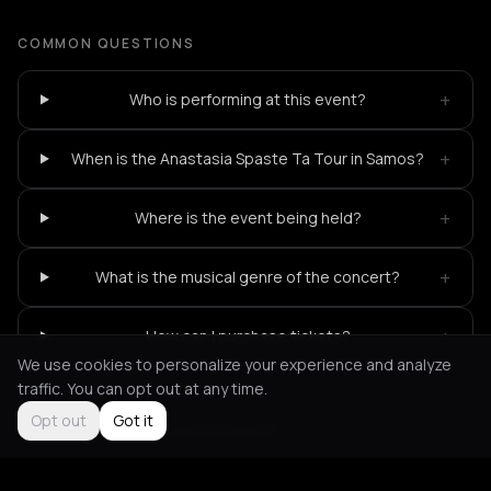
COMMON QUESTIONS
+
Who is performing at this event?
+
When is the Anastasia Spaste Ta Tour in Samos?
+
Where is the event being held?
+
What is the musical genre of the concert?
+
How can I purchase tickets?
We use cookies to personalize your experience and analyze
traffic. You can opt out at any time.
Opt out
Got it
Not feeling it?
All events in Samos
->