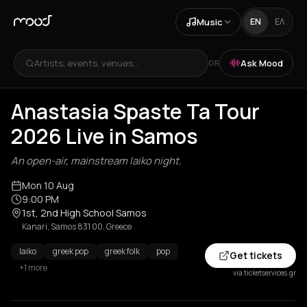
Music
EN
ΕΛ
Artists, events, venues...
Ask Mood
OR
Anastasia Spaste Ta Tour
2026 Live in Samos
An open-air, mainstream laiko night.
Mon 10 Aug
9:00 PM
1st, 2nd High School Samos
Kanari, Samos 831 00, Greece
laiko
greek pop
greek folk
pop
Get tickets
+1 more
via ticketservices.gr