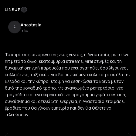
LINEUP
1
Anastasia
A
laiko
Το κορίτσι-φαινόμενο της νέας γενιάς, η Αναστασία, με το ένα
hit μετά το άλλο, εκατομμύρια streams, viral στιγμές και τη
δυναμική σκηνική παρουσία που έχει αγαπηθεί όσο λίγοι νέοι
καλλιτέχνες, ταξιδεύει για 5ο συνεχόμενο καλοκαίρι σε όλη την
Ελλάδα και την Κύπρο, έτοιμη να ξεσηκώσει το κοινό με τον
δικό της μοναδικό τρόπο. Με ανανεωμένο ρεπερτόριο, νέα
τραγούδια και ένα εκρηκτικό live πρόγραμμα γεμάτο ένταση,
συναίσθημα και ατελείωτη ενέργεια, η Αναστασία ετοιμάζει
βραδιές που θα γίνουν εμπειρία και δεν θα θέλετε να
τελειώσουν.