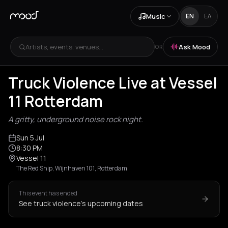
Music
EN
ΕΛ
Artists, events, venues...
Ask Mood
OR
Truck Violence Live at Vessel
11 Rotterdam
A gritty, underground noise rock night.
Sun 5 Jul
8:30 PM
Vessel 11
The Red Ship, Wijnhaven 101, Rotterdam
This event has ended
See truck violence's upcoming dates