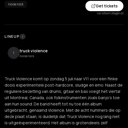
noise rock
Get tickets
via rotown.stager.co
LINEUP
1
truck violence
t
noise rock
Truck Violence komt op zondag 5 juli naar V11 voor een flinke
dosis experimentele post-hardcore, sludge en emo. Naast de
reguliere bezetting van drums, gitaar en bas voegt het viertal
uit Montreal, Canada, ook folkinstrumenten zoals banjo’s toe
aan hun sound. De band heeft tot nu toe één album
uitgebracht, genaamd Violence. Met de acht nummers die op
deze plaat staan, is duidelijk dat Truck Violence nog lang niet
is uitgeëxperimenteerd. Het album is grotendeels zelf