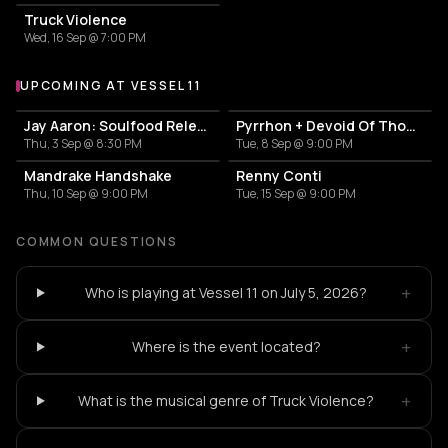
Truck Violence
Wed, 16 Sep @ 7:00 PM
UPCOMING AT VESSEL 11
More events at Vessel 11
Jay Aaron: Soulfood Release Party
Pyrrhon + Devoid Of Thought
Thu, 3 Sep @ 8:30 PM
Tue, 8 Sep @ 9:00 PM
Mandrake Handshake
Renny Conti
Thu, 10 Sep @ 9:00 PM
Tue, 15 Sep @ 9:00 PM
COMMON QUESTIONS
+
Who is playing at Vessel 11 on July 5, 2026?
+
Where is the event located?
+
What is the musical genre of Truck Violence?