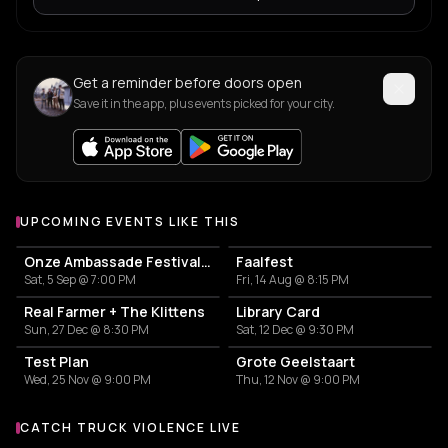
Get a reminder before doors open
Save it in the app, plus events picked for your city.
UPCOMING EVENTS LIKE THIS
Onze Ambassade Festival #8
Faalfest
Sat, 5 Sep @ 7:00 PM
Fri, 14 Aug @ 8:15 PM
Real Farmer + The Klittens
Library Card
Sun, 27 Dec @ 8:30 PM
Sat, 12 Dec @ 9:30 PM
Test Plan
Grote Geelstaart
Wed, 25 Nov @ 9:00 PM
Thu, 12 Nov @ 9:00 PM
CATCH TRUCK VIOLENCE LIVE
More events with truck violence