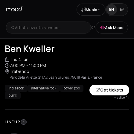
Music
EN
ΕΛ
Artists, events, venues...
Ask Mood
OR
Ben Kweller
Thu 4 Jun
7:00 PM
- 11:00 PM
Trabendo
Parc de la Villette, 211 Av. Jean Jaurès, 75019 Paris, France
indie rock
alternative rock
power pop
Get tickets
punk
via dice.fm
LINEUP
1