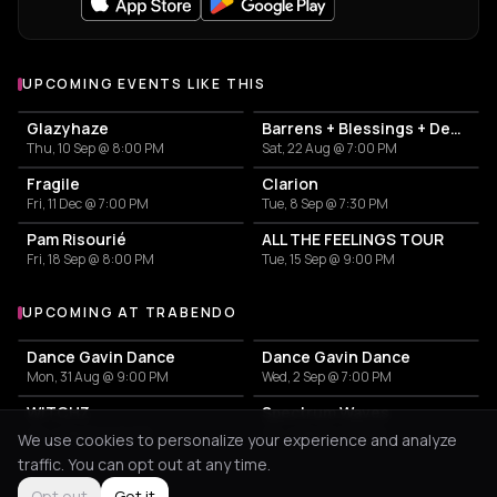
UPCOMING EVENTS LIKE THIS
Glazyhaze
Barrens + Blessings + Dehors
Thu, 10 Sep @ 8:00 PM
Sat, 22 Aug @ 7:00 PM
Fragile
Clarion
Fri, 11 Dec @ 7:00 PM
Tue, 8 Sep @ 7:30 PM
Pam Risourié
ALL THE FEELINGS TOUR
Fri, 18 Sep @ 8:00 PM
Tue, 15 Sep @ 9:00 PM
UPCOMING AT TRABENDO
More events at Trabendo
Dance Gavin Dance
Dance Gavin Dance
Mon, 31 Aug @ 9:00 PM
Wed, 2 Sep @ 7:00 PM
WITCHZ
Spectrum Waves
Sat, 5 Sep @ 9:00 PM
Sat, 5 Sep @ 11:59 PM
We use cookies to personalize your experience and analyze
traffic. You can opt out at any time.
Opt out
Got it