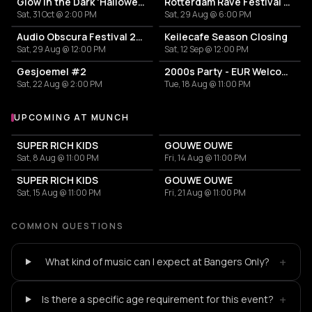
Glow in the Dark 'Halloween Special' 2026
Rotterdam Rave Festival 2026
Sat, 31 Oct @ 2:00 PM
Sat, 29 Aug @ 6:00 PM
Audio Obscura Festival 2026
Keilecafe Season Closing
Sat, 29 Aug @ 12:00 PM
Sat, 12 Sep @ 12:00 PM
Gesjoemel #2
2000s Party - EUR Welcome Week by Vertigo
Sat, 22 Aug @ 2:00 PM
Tue, 18 Aug @ 11:00 PM
UPCOMING AT MUNCH
More events at Munch
SUPER RICH KIDS
GOUWE OUWE
Sat, 8 Aug @ 11:00 PM
Fri, 14 Aug @ 11:00 PM
SUPER RICH KIDS
GOUWE OUWE
Sat, 15 Aug @ 11:00 PM
Fri, 21 Aug @ 11:00 PM
COMMON QUESTIONS
+
What kind of music can I expect at Bangers Only?
+
Is there a specific age requirement for this event?