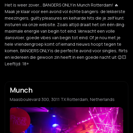
Het is weer zover… BANGERS ONLY in Munch Rotterdam! 🔥
Maak je klaar voor een avond vol échte bangers: de lekkerste
meezingers, guilty pleasures en keiharde hits die je zelf kunt
insturen via onze website. Zoals altijd draait het om één ding:
maximale energie van begin tot eind. Verwacht een volle
dansvloer, goede vibes van begin tot eind. Of je nou met je
hele vriendengroep komt of iemand nieuws hoopt tegen te
komen, BANGERS ONLY is de perfecte avond voor singles, flirts
en iedereen die gewoon zin heeft in een goede nacht uit 😉💥
Leeftijd: 18+
Munch
Maasboulevard 300, 3011 TX Rotterdam, Netherlands