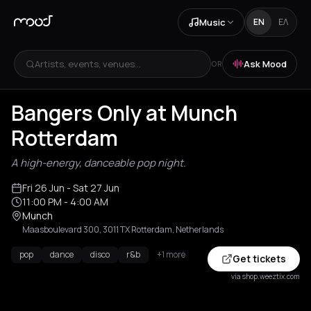
Music
EN
ΕΛ
Artists, events, venues...
Ask Mood
OR
Bangers Only at Munch
Rotterdam
A high-energy, danceable pop night.
Fri 26 Jun
- Sat 27 Jun
11:00 PM
- 4:00 AM
Munch
Maasboulevard 300, 3011 TX Rotterdam, Netherlands
pop
dance
disco
r&b
+1 more
Get tickets
via shop.weeztix.com