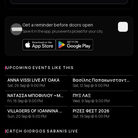
Get a reminder before doors open
Save it in the app, plus events picked for your city.
UPCOMING EVENTS LIKE THIS
ANNA VISSI LIVE AT OAKA
Βασίλης Παπακωνσταντίνου
Sat, 26 Sep @ 9:00 PM
Sat, 12 Sep @ 9:00 PM
ΝΑΤΑΣΣΑ ΜΠΟΦΙΛΙΟΥ ~ΜΕΤΡΗΜΑ~
ΠΥΞ ΛΑΞ
Fri, 18 Sep @ 9:00 PM
Wed, 9 Sep @ 9:00 PM
VILLAGERS OF IOANNINA CITY - VENCEREMOS 2026
ΡΙΖΕΣ ΦΕΣΤ 2026
Sun, 20 Sep @ 9:00 PM
Sat, 19 Sep @ 6:00 PM
CATCH GIORGOS SABANIS LIVE
More events with Giorgos Sabanis