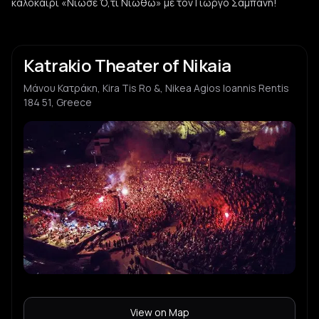
καλοκαίρι «Νιώσε Ό,τι Νιώθω» με τον Γιώργο Σαμπάνη!
Katrakio Theater of Nikaia
Μάνου Κατράκη, Kira Tis Ro &, Nikea Agios Ioannis Rentis
184 51, Greece
View on Map