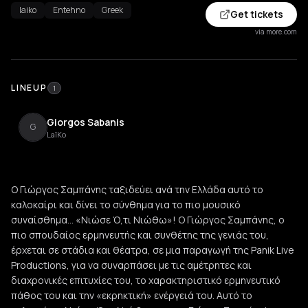
laiko
Entehno
Greek
Get tickets
via more.com
LINEUP
1
Giorgos Sabanis
G
LaïKo
Ο Γιώργος Σαμπάνης ταξιδεύει ανά την Ελλάδα αυτό το
καλοκαίρι και δίνει το σύνθημα για το πιο μουσικό
συναίσθημα… «Νιώσε Ό,τι Νιώθω»! Ο Γιώργος Σαμπάνης, ο
πιο σπουδαίος ερμηνευτής και συνθέτης της γενιάς του,
έρχεται σε στάδια και θέατρα, σε μια παραγωγή της Panik Live
Productions, για να συναρπάσει με τις αμέτρητες και
διαχρονικές επιτυχίες του, το χαρακτηριστικό ερμηνευτικό
πάθος του και την «εκρηκτική» ενέργειά του. Αυτό το