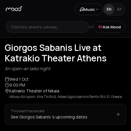
Music
EN
ΕΛ
Artists, events, venues...
Ask Mood
OR
Giorgos Sabanis Live at
Katrakio Theater Athens
An open-air laiko night.
Wed 1 Oct
9:00 PM
Katrakio Theater of Nikaia
Μάνου Κατράκη, Kira Tis Ro &, Nikea Agios Ioannis Rentis 184 51, Greece
This event has ended
See Giorgos Sabanis 's upcoming dates