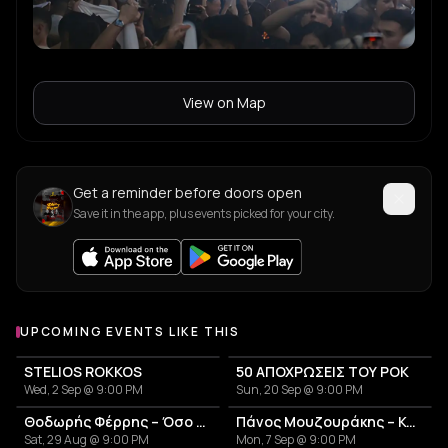
View on Map
Get a reminder before doors open
Save it in the app, plus events picked for your city.
UPCOMING EVENTS LIKE THIS
STELIOS ROKKOS
50 ΑΠΟΧΡΩΣΕΙΣ ΤΟΥ ΡΟΚ
Wed, 2 Sep @ 9:00 PM
Sun, 20 Sep @ 9:00 PM
Θοδωρής Φέρρης – Όσο θα γυρίζει η γη Summer Tour
Πάνος Μουζουράκης – Καλοκαιρινή Περιοδεία 2026
Sat, 29 Aug @ 9:00 PM
Mon, 7 Sep @ 9:00 PM