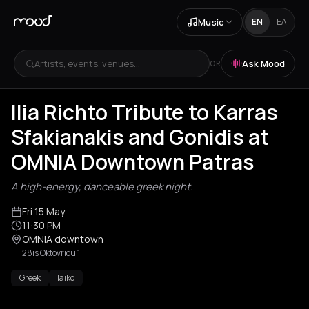
Music
EN
ΕΛ
Artists, events, venues...
Ask Mood
OR
Ilia Richto Tribute to Karras
Sfakianakis and Gonidis at
OMNIA Downtown Patras
A high-energy, danceable greek night.
Fri 15 May
11:30 PM
OMNIA downtown
28is Oktovriou 1
Greek
laiko