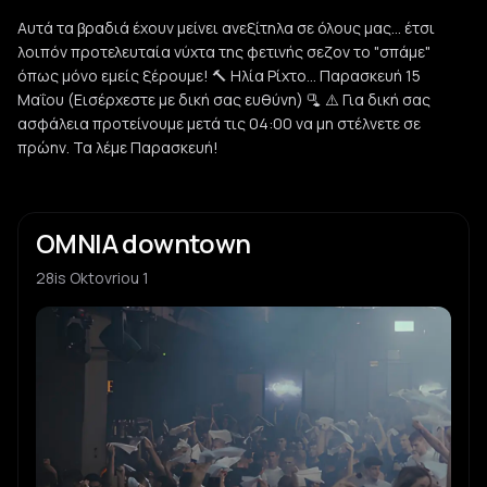
Αυτά τα βραδιά έχουν μείνει ανεξίτηλα σε όλους μας... έτσι
λοιπόν προτελευταία νύχτα της φετινής σεζον το "σπάμε"
όπως μόνο εμείς ξέρουμε! 🔨 Ηλία Ρίχτο... Παρασκευή 15
Μαΐου (Εισέρχεστε με δική σας ευθύνη) 🫗 ⚠️ Για δική σας
ασφάλεια προτείνουμε μετά τις 04:00 να μη στέλνετε σε
πρώην. Τα λέμε Παρασκευή!
OMNIA downtown
28is Oktovriou 1