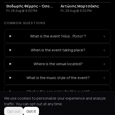
Θοδωρής Φέρρης – Όσο θα γυρίζει η γη Summer Tour
Αντώνης Μαρτσάκης
Fri, 28 Aug @ 9:00 PM
Fri, 28 Aug @ 9:00 PM
COMMON QUESTIONS
+
What is the event 'Ηλία... Ρίχτο!'?
+
When is the event taking place?
+
Where is the venue located?
+
What is the music style of the event?
+
What is the age policy for this event?
We use cookies to personalize your experience and analyze
traffic. You can opt out at any time.
Opt out
Got it
Not feeling it?
All events in Patras
->