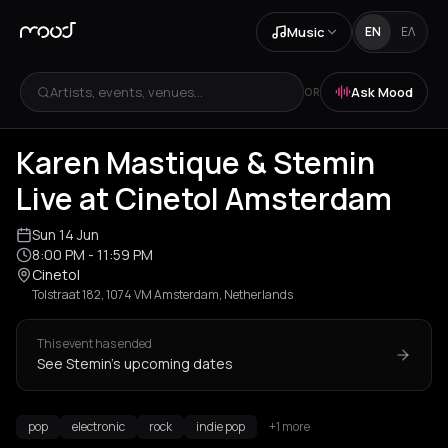
Music
EN
ΕΛ
Artists, events, venues...
Ask Mood
OR
Karen Mastique & Stemin
Live at Cinetol Amsterdam
Sun 14 Jun
8:00 PM
- 11:59 PM
Cinetol
Tolstraat 182, 1074 VM Amsterdam, Netherlands
This event has ended
See Stemin's upcoming dates
pop
electronic
rock
indie pop
+1 more