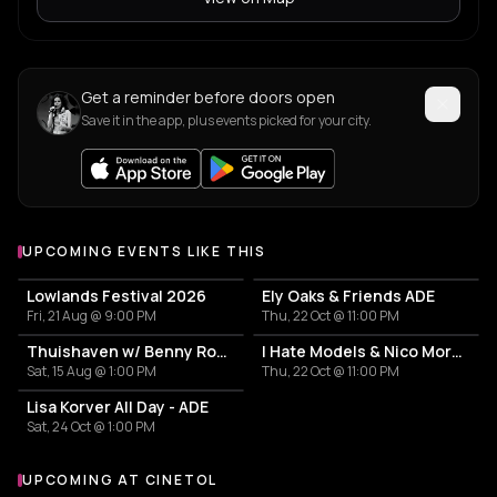
Get a reminder before doors open
Save it in the app, plus events picked for your city.
UPCOMING EVENTS LIKE THIS
Lowlands Festival 2026
Ely Oaks & Friends ADE
Fri, 21 Aug @ 9:00 PM
Thu, 22 Oct @ 11:00 PM
Thuishaven w/ Benny Rodrigues 10HRS
I Hate Models & Nico Moreno Invite
Sat, 15 Aug @ 1:00 PM
Thu, 22 Oct @ 11:00 PM
Lisa Korver All Day - ADE
Sat, 24 Oct @ 1:00 PM
UPCOMING AT CINETOL
More events at Cinetol