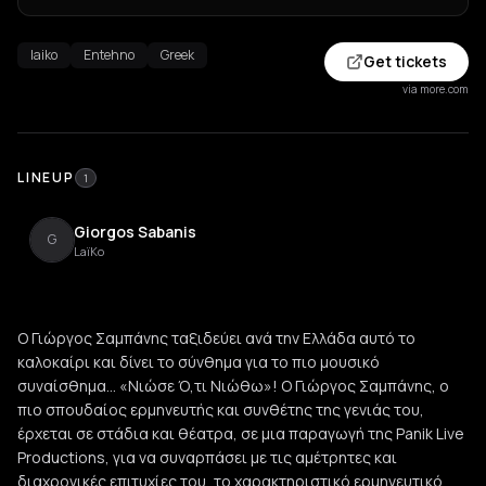
laiko
Entehno
Greek
Get tickets
via more.com
LINEUP
1
Giorgos Sabanis
G
LaïKo
Ο Γιώργος Σαμπάνης ταξιδεύει ανά την Ελλάδα αυτό το
καλοκαίρι και δίνει το σύνθημα για το πιο μουσικό
συναίσθημα… «Νιώσε Ό,τι Νιώθω»! Ο Γιώργος Σαμπάνης, ο
πιο σπουδαίος ερμηνευτής και συνθέτης της γενιάς του,
έρχεται σε στάδια και θέατρα, σε μια παραγωγή της Panik Live
Productions, για να συναρπάσει με τις αμέτρητες και
διαχρονικές επιτυχίες του, το χαρακτηριστικό ερμηνευτικό