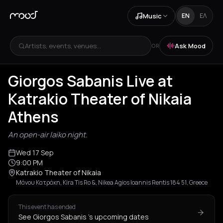
Music
EN
ΕΛ
Artists, events, venues...
Ask Mood
OR
Giorgos Sabanis Live at
Katrakio Theater of Nikaia
Athens
An open-air laiko night.
Wed 17 Sep
9:00 PM
Katrakio Theater of Nikaia
Μάνου Κατράκη, Kira Tis Ro &, Nikea Agios Ioannis Rentis 184 51, Greece
This event has ended
See Giorgos Sabanis 's upcoming dates