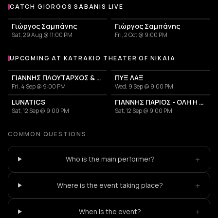
CATCH GIORGOS SABANIS LIVE
More events with Giorgos Sabanis
Γιώργος Σαμπάνης
Γιώργος Σαμπάνης
Sat, 29 Aug @ 11:00 PM
Fri, 2 Oct @ 9:00 PM
UPCOMING AT KATRAKIO THEATER OF NIKAIA
More events at Katrakio Theater of Nikaia
ΓΙΑΝΝΗΣ ΠΛΟΥΤΑΡΧΟΣ & ΚΑΤΕΡΙΝΑ
ΠΥΞ ΛΑΞ
Fri, 4 Sep @ 9:00 PM
Wed, 9 Sep @ 9:00 PM
LUNATICS
ΓΙΑΝΝΗΣ ΠΑΡΙΟΣ - ΟΛΗ Η ΖΩΗ ΜΟΥ
Sat, 12 Sep @ 9:00 PM
Sat, 12 Sep @ 9:00 PM
COMMON QUESTIONS
+
Who is the main performer?
+
Where is the event taking place?
+
When is the event?