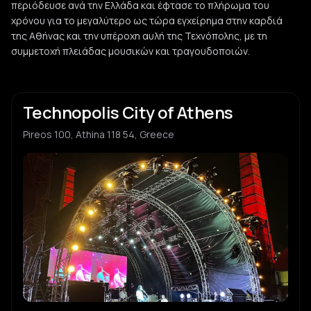
Frank Panx
περιόδευσε ανά την Ελλάδα και έφτασε το πλήρωμα του
F
punk
χρόνου για το μεγαλύτερο ως τώρα εγχείρημα στην καρδιά
της Αθήνας και την υπέροχη αυλή της Τεχνόπολης, με τη
συμμετοχή πλειάδας μουσικών και τραγουδοποιών.
Giorgos Mandilas
G
Kostas Galitis
K
Technopolis City of Athens
Pireos 100, Athina 118 54, Greece
Kyriakos Darivas
K
Vasilis Spyropoulos
V
Asklipios Zambetas
A
Nikos Efentakis
N