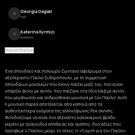
Georgia Dagaki
G
folk
Katerina Kyrmizi
K
entehno
Show all 18 artists
Panos Georgopoulos
P
Ένα σπουδαίο και πολύωρο ζωντανό αφιέρωμα στον
Thanasis Petheriotis
αξεπέραστο Παύλο Σιδηρόπουλο, με τη συμμετοχή
T
greek rock
σπουδαίων μουσικών που έχουν παίξει μαζί του, που είχαν
υπάρξει φίλοι με αυτόν, που παίζανε στα ίδια λάιβ με αυτόν,
Grigoris Klioumis
που μεγάλωσαν και ανδρώθηκαν μουσικά με τον Παύλο! Αυτή
G
entehno
η μουσική παρέα αποτελείται από κάποια από τα
αυθεντικότερα ονόματα της ελληνόφωνης Ροκ σκηνής.
Christos Psaromiligkos
Φιλοδοξούμε να είναι ένα αξέχαστο καλοκαιρινό βράδυ
C
entehno
γεμάτο με τραγούδια αλήθειας και αγάπης, δύο αξίες που
πρέσβευε ο Παύλος μέχρι το τέλος. Η «Γιορτή για τον Παύλο»