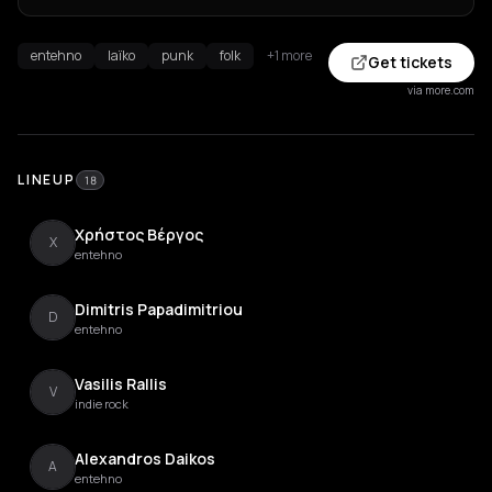
entehno
laïko
punk
folk
+1 more
Get tickets
via more.com
LINEUP
18
Χρήστος Βέργος
Χ
entehno
Dimitris Papadimitriou
D
entehno
Vasilis Rallis
V
indie rock
Alexandros Daikos
A
entehno