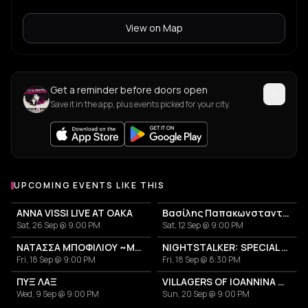
View on Map
Kyrios K.
K
Get a reminder before doors open
Save it in the app, plus events picked for your city.
UPCOMING EVENTS LIKE THIS
ANNA VISSI LIVE AT OAKA
Βασίλης Παπακωνσταντίνου
Sat, 26 Sep @ 9:00 PM
Sat, 12 Sep @ 9:00 PM
ΝΑΤΑΣΣΑ ΜΠΟΦΙΛΙΟΥ ~ΜΕΤΡΗΜΑ~
NIGHTSTALKER: SPECIAL ANNIVERSARY SHOW - 30 YEARS FROM THE RELEASE OF THE ALBUM "USE"
Fri, 18 Sep @ 9:00 PM
Fri, 18 Sep @ 8:30 PM
ΠΥΞ ΛΑΞ
VILLAGERS OF IOANNINA CITY - VENCEREMOS 2026
Wed, 9 Sep @ 9:00 PM
Sun, 20 Sep @ 9:00 PM