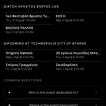
CATCH ΧΡΉΣΤΟΣ ΒΈΡΓΟΣ LIVE
More events with Χρήστος Βέργος
14ο Φεστιβάλ Βρύσης Τυρνάβου 2026
ΚΟΣ Κ.
Thu, 27 Aug @ 7:00 PM
Wed, 2 Sep @ 9:00 PM
ΒΑΣΙΛΗΣ ΡΑΛΛΗΣ
Sun, 11 Oct @ 8:00 PM
UPCOMING AT TECHNOPOLIS CITY OF ATHENS
More events at Technopolis City of Athens
Grigoris Samolis
20 χρόνια Λεωνίδας Μπαλάφας
Wed, 2 Sep @ 9:30 PM
Thu, 3 Sep @ 8:30 PM
Σπύρος Γραμμένος
Σκιαδαρέσες
Fri, 4 Sep @ 9:00 PM
Mon, 7 Sep @ 9:00 PM
COMMON QUESTIONS
+
Who is the event dedicated to?
+
Where is the event being held?