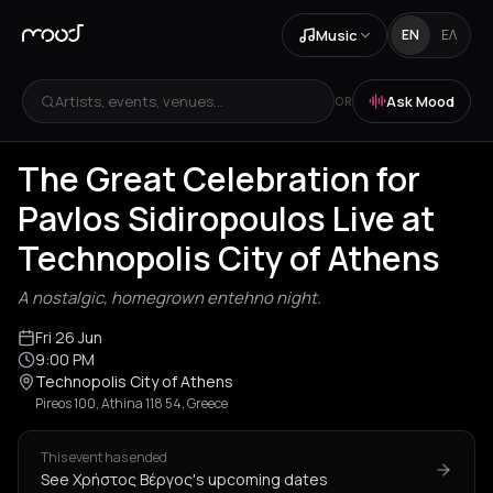
Music
EN
ΕΛ
Artists, events, venues...
Ask Mood
OR
The Great Celebration for
Pavlos Sidiropoulos Live at
Technopolis City of Athens
A nostalgic, homegrown entehno night.
Fri 26 Jun
9:00 PM
Technopolis City of Athens
Pireos 100, Athina 118 54, Greece
This event has ended
See Χρήστος Βέργος's upcoming dates