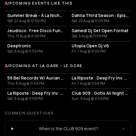
UPCOMING EVENTS LIKE THIS
Summer Break - À La Niche X Baile Do Gangz
Dahlia Third Season : Episode III
Sat, 22 Aug @ 12:00 PM
Sat, 22 Aug @ 6:00 PM
Jeudisco · Free Disco Funk Open Air & Night
Samedi Dj Set Open Format
Thu, 13 Aug @ 6:00 PM
Sat, 8 Aug @ 11:59 PM
Deeptronic
Utopia Open Dj V6
Sat, 8 Aug @ 11:59 PM
Fri, 7 Aug @ 9:00 PM
UPCOMING AT LA GARE - LE GORE
More events at La Gare - Le Gore
59 Bel Records W/ Aurian & Joia
La Riposte : Deep Fry Inv. Lefblom All Night Long
Thu, 6 Aug @ 11:59 PM
Fri, 7 Aug @ 11:59 PM
La Riposte : Deep Fry Inv. Lefblom & Tanhloub
Club 909 : Gotis All Night Long
Sat, 8 Aug @ 11:59 PM
Sun, 9 Aug @ 11:59 PM
COMMON QUESTIONS
+
When is the CLUB 909 event?