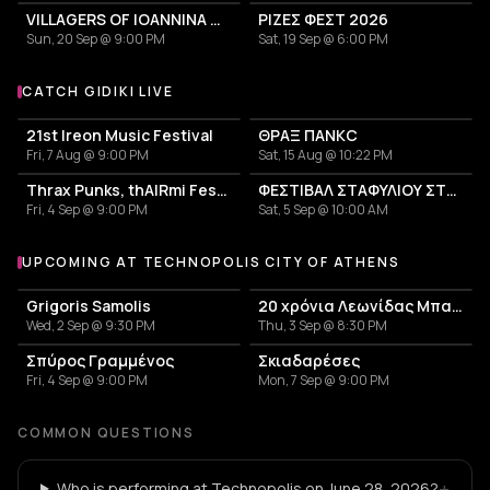
VILLAGERS OF IOANNINA CITY - VENCEREMOS 2026
ΡΙΖΕΣ ΦΕΣΤ 2026
Sun, 20 Sep @ 9:00 PM
Sat, 19 Sep @ 6:00 PM
CATCH GIDIKI LIVE
More events with Gidiki
21st Ireon Music Festival
ΘΡΑΞ ΠΑΝΚC
Fri, 7 Aug @ 9:00 PM
Sat, 15 Aug @ 10:22 PM
Thrax Punks, thAIRmi Festival 2026
ΦΕΣΤΙΒΑΛ ΣΤΑΦΥΛΙΟΥ ΣΤΕΙΡΙΟΥ
Fri, 4 Sep @ 9:00 PM
Sat, 5 Sep @ 10:00 AM
UPCOMING AT TECHNOPOLIS CITY OF ATHENS
More events at Technopolis City of Athens
Grigoris Samolis
20 χρόνια Λεωνίδας Μπαλάφας
Wed, 2 Sep @ 9:30 PM
Thu, 3 Sep @ 8:30 PM
Σπύρος Γραμμένος
Σκιαδαρέσες
Fri, 4 Sep @ 9:00 PM
Mon, 7 Sep @ 9:00 PM
COMMON QUESTIONS
+
Who is performing at Technopolis on June 28, 2026?