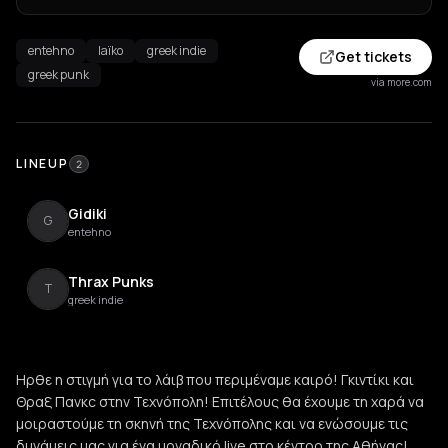
entehno
laïko
greek indie
Get tickets
greek punk
via more.com
LINEUP
2
Gidiki
G
entehno
Thrax Punks
T
greek indie
Ηρθε η στιγμή για το λάιβ που περιμέναμε καιρό! Γκιντίκι και
Θραξ Πανκc στην Τεχνόπολη! Επιτέλους θα έχουμε τη χαρά να
μοιραστούμε τη σκηνή της Τεχνόπολης και να ενώσουμε τις
δυνάμεις μας για ένα μοναδικό live στο κέντρο της Αθήνας!