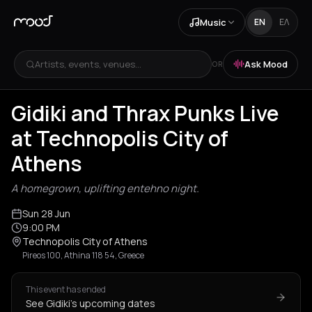
Music
EN
ΕΛ
Artists, events, venues...
Ask Mood
OR
Gidiki and Thrax Punks Live
at Technopolis City of
Athens
A homegrown, uplifting entehno night.
Sun 28 Jun
9:00 PM
Technopolis City of Athens
Pireos 100, Athina 118 54, Greece
This event has ended
See Gidiki's upcoming dates