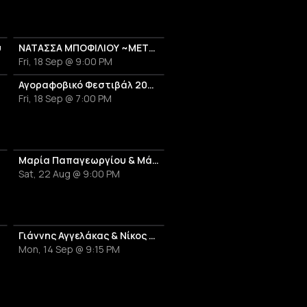
υ
ΝΑΤΑΣΣΑ ΜΠΟΦΙΛΙΟΥ ~ΜΕΤΡΗΜΑ~
Fri, 18 Sep @ 9:00 PM
26
Αγοραφοβικό Φεστιβάλ 2026
Fri, 18 Sep @ 7:00 PM
al
Μαρία Παπαγεωργίου & Μάρθα Φριντζήλα — «Μία σκηνή, δύο μπάντες»
Sat, 22 Aug @ 9:00 PM
Γιάννης Αγγελάκας & Νίκος Βελιώτης - Λύκοι Λάιβ
Mon, 14 Sep @ 9:15 PM