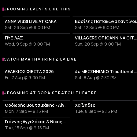
UPCOMING EVENTS LIKE THIS
ANNA VISSI LIVE AT OAKA
Βασίλης Παπακωνσταντίνο
Sat, 26 Sep @ 9:00 PM
Sat, 12 Sep @ 9:00 PM
ΠΥΞ ΛΑΞ
VILLAGERS OF IOANNINA CITY - VENCEREMOS 20
Wed, 9 Sep @ 9:00 PM
Sun, 20 Sep @ 9:00 PM
CATCH MARTHA FRINTZILA LIVE
More events with Martha Frintzila
ΛΕΛΕΚΙΟΣ ΦΙΕΣΤΑ 2026
4ο ΜΕΣΣΗΝΙΑΚΟ Traditional Festiv
Fri, 7 Aug @ 9:00 PM
Sat, 8 Aug @ 7:30 PM
UPCOMING AT DORA STRATOU THEATRE
More events at Dora Stratou Theatre
Θοδωρής Βουτσικάκης - Λίνα Νικολακοπούλου - Τυχερό Αστέρι
Χαΐνηδες
Mon, 7 Sep @ 9:15 PM
Tue, 8 Sep @ 9:15 PM
Γιάννης Αγγελάκας & Νίκος Βελιώτης - Λύκοι Λάιβ
Tue, 15 Sep @ 9:15 PM