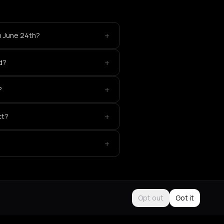
+
on June 24th?
+
d?
+
?
+
ct?
+
Opt out
Got it