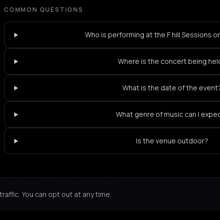
COMMON QUESTIONS
Who is performing at the F hill Sessions 
Where is the concert being hel
What is the date of the event
What genre of music can I expe
Is the venue outdoor?
Not feeling it?
All events in Athens
->
affic. You can opt out at any time.