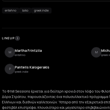
entehno
laiko
greek indie
LINEUP
3
Martha Frintzila
Micha
M
M
entehno
greek i
Pantelis Kalogerakis
P
greek indie
Το Φ hill Sessions έρχεται για δεύτερη χρονιά στον λόφο του Φιλ
Δόρα Στράτου, παρουσιάζοντας ένα πολυσυλλεκτικό πρόγραμμα 1
Ελλήνων και διεθνών καλλιτεχνών. Ύστερα από την εξαιρετικά επ
φεστιβάλ επιστρέφει πλουσιότερο και μεγαλύτερο επιβεβαιώνοντα