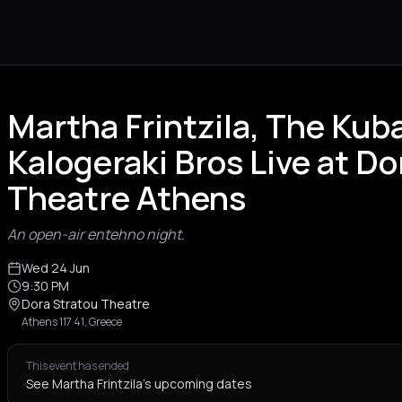
Martha Frintzila, The Kuba
Kalogeraki Bros Live at Do
Theatre Athens
An open-air entehno night.
Wed 24 Jun
9:30 PM
Dora Stratou Theatre
Athens 117 41, Greece
This event has ended
See Martha Frintzila's upcoming dates