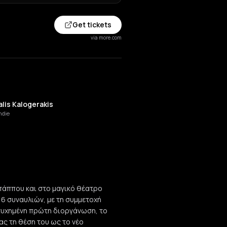
Get tickets
via more.com
lis Kalogerakis
ndie
οπάππου και στο μαγικό θέατρο
6 συναυλιών, με τη συμμετοχή
ιτυχημένη πρώτη διοργάνωση, το
ς τη θέση του ως το νέο