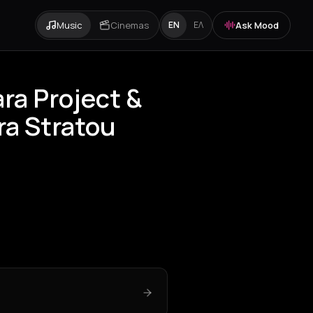
Music
Cinemas
Ask Mood
EN
ΕΛ
ra Project &
ra Stratou