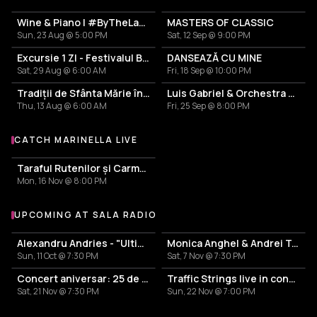
Wine & Piano | #ByTheLake with Puiu Pascu
MASTERS OF CLASSIC
Sun, 23 Aug @ 5:00 PM
Sat, 12 Sep @ 9:00 PM
Excursie 1 ZI - Festivalul Branzei si al Tuicii Rasinari 2026
DANSEAZĂ CU MINE
Sat, 29 Aug @ 6:00 AM
Fri, 18 Sep @ 10:00 PM
Tradiții de Sfânta Mărie în Maramureș – Sejur 4 zile cu demipensiune și Petrecere cu ceterăși
Luis Gabriel & Orchestra Diamantelor
Thu, 13 Aug @ 6:00 AM
Fri, 25 Sep @ 8:00 PM
CATCH MARINELLA LIVE
More events with Marinella
Taraful Rutenilor și Carmen Chindriș - Aniversare 10 ani
Mon, 16 Nov @ 8:00 PM
UPCOMING AT SALA RADIO
More events at Sala Radio
Alexandru Andries - "Ultimul dans"
Monica Anghel & Andrei Tudor - Confesiuni Muzicale
Sun, 11 Oct @ 7:30 PM
Sat, 7 Nov @ 7:30 PM
Concert aniversar: 25 de ani de Amadeus
Traffic Strings live in concert
Sat, 21 Nov @ 7:30 PM
Sun, 22 Nov @ 7:00 PM