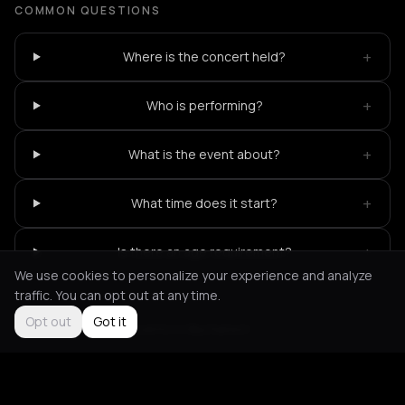
COMMON QUESTIONS
+
Where is the concert held?
+
Who is performing?
+
What is the event about?
+
What time does it start?
+
Is there an age requirement?
We use cookies to personalize your experience and analyze
traffic. You can opt out at any time.
Opt out
Got it
Not feeling it?
All events in Bucharest
->