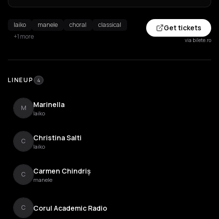
laiko
manele
choral
classical
Get tickets
+1 more
via bilete.ro
LINEUP
4
Marinella
M
laiko
Christina Salti
C
laiko
Carmen Chindriș
C
manele
Corul Academic Radio
C