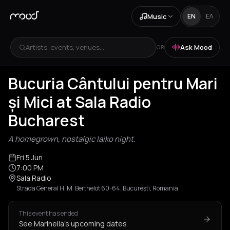
Music
EN
ΕΛ
Artists, events, venues...
Ask Mood
OR
Bucuria Cântului pentru Mari
și Mici at Sala Radio
Bucharest
A homegrown, nostalgic laiko night.
Fri 5 Jun
7:00 PM
Sala Radio
Strada General H. M. Berthelot 60-64, București, Romania
This event has ended
See Marinella's upcoming dates