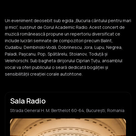
Un eveniment deosebit sub egida „Bucuria cântului pentru mari
și mici”, susținut de Corul Academic Radio. Acest concert de
muzică românească propune un repertoriu diversificat ce
include lucrări semnate de compozitori precum Balint,
Cudalbu, Dembinski-Vodă, Dobrinescu, Jora, Lupu, Negrea,
Paladi, Pașcanu, Pop, Spătărelu, Stoianov, Toduță și
Velehorschi. Sub bagheta dirijorului Ciprian Țuțu, ansamblul
vocal va oferi publicului o seară dedicată bogăției și
sensibilității creației corale autohtone.
Sala Radio
Strada General H. M. Berthelot 60-64, București, Romania