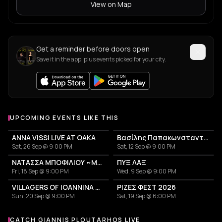
View on Map
Get a reminder before doors open
Save it in the app, plus events picked for your city.
UPCOMING EVENTS LIKE THIS
ANNA VISSI LIVE AT OAKA
Βασίλης Παπακωνσταντίνου
Sat, 26 Sep @ 9:00 PM
Sat, 12 Sep @ 9:00 PM
ΝΑΤΑΣΣΑ ΜΠΟΦΙΛΙΟΥ ~ΜΕΤΡΗΜΑ~
ΠΥΞ ΛΑΞ
Fri, 18 Sep @ 9:00 PM
Wed, 9 Sep @ 9:00 PM
VILLAGERS OF IOANNINA CITY - VENCEREMOS 2026
ΡΙΖΕΣ ΦΕΣΤ 2026
Sun, 20 Sep @ 9:00 PM
Sat, 19 Sep @ 6:00 PM
CATCH GIANNIS PLOUTARHOS LIVE
More events with Giannis Ploutarhos