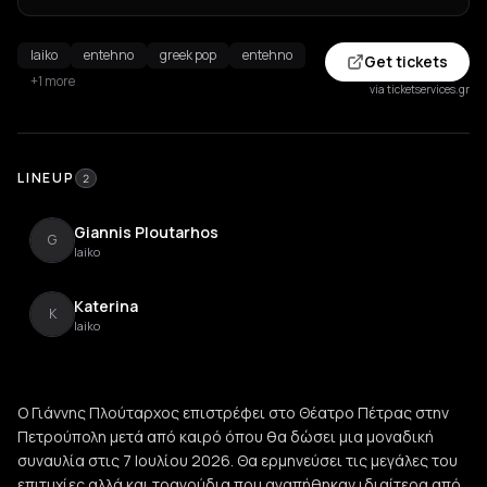
laiko
entehno
greek pop
entehno
Get tickets
+1 more
via ticketservices.gr
LINEUP
2
Giannis Ploutarhos
G
laiko
Katerina
K
laiko
Ο Γιάννης Πλούταρχος επιστρέφει στο Θέατρο Πέτρας στην
Πετρούπολη μετά από καιρό όπου θα δώσει μια μοναδική
συναυλία στις 7 Ιουλίου 2026. Θα ερμηνεύσει τις μεγάλες του
επιτυχίες αλλά και τραγούδια που αγαπήθηκαν ιδιαίτερα από