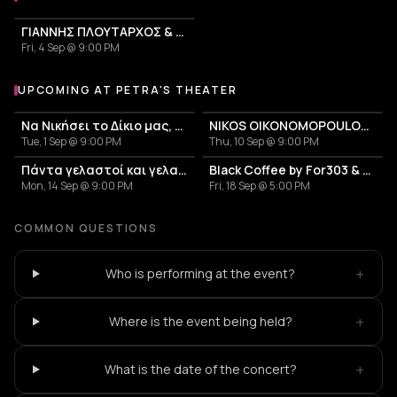
ΓΙΑΝΝΗΣ ΠΛΟΥΤΑΡΧΟΣ & ΚΑΤΕΡΙΝΑ
Fri, 4 Sep @ 9:00 PM
UPCOMING AT PETRA'S THEATER
More events at Petra's Theater
Να Νικήσει το Δίκιο μας, για να Αλλάξει ο Κόσμος - Banda Entopica
NIKOS OIKONOMOPOULOS - 20 ΧΡΟΝΙΑ - «ΜΕ ΛΙΓΑ ΛΟΓΙΑ»
Tue, 1 Sep @ 9:00 PM
Thu, 10 Sep @ 9:00 PM
Πάντα γελαστοί και γελασμένοι - Αφιέρωμα στον Θάνο Μικρούτσικο
Black Coffee by For303 & Blend
Mon, 14 Sep @ 9:00 PM
Fri, 18 Sep @ 5:00 PM
COMMON QUESTIONS
+
Who is performing at the event?
+
Where is the event being held?
+
What is the date of the concert?