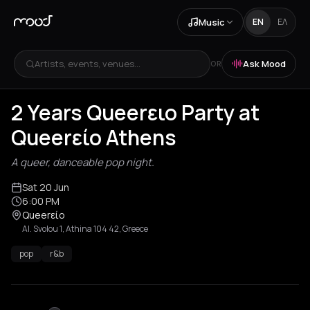
Music
EN
ΕΛ
Artists, events, venues...
Ask Mood
OR
2 Years Queerειο Party at
Queerείο Athens
A queer, danceable pop night.
Sat 20 Jun
6:00 PM
Queerείο
Al. Svolou 1, Athina 104 42, Greece
pop
r&b