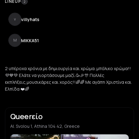
LINEUP
2
villyhats
v
MIKKA51
M
2 υπέροχα χρόνια με δημιουργία και χρώμα..μπόλικο χρώμα!!
💜💙💚 Ελάτε να γιορτάσουμε μαζί.🥳🎉🎊 Πολλές
εκπλήξεις,μουσικάρες και χορός!!🌈🌈 Με αγάπη Χριστίνα και
Ελπίδα ❤️🌈
Queerείο
Al. Svolou 1, Athina 104 42, Greece