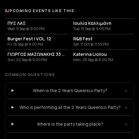
UPCOMING EVENTS LIKE THIS
ΠΥΞ ΛΑΞ
Ιουλία Καλλιμάνη
Wed, 9 Sep @ 9:00 PM
Tue, 15 Sep @ 9:00 PM
Burger Fest | VOL. 12
R&B Fest
Fri, 18 Sep @ 9:00 PM
Sat, 17 Oct @ 11:59 PM
ΓΙΩΡΓΟΣ ΜΑΖΩΝΑΚΗΣ 33 ΧΡΟΝΙΑ
Katerina Lioliou
Sun, 20 Sep @ 9:00 PM
Mon, 28 Sep @ 8:00 PM
COMMON QUESTIONS
+
When is the 2 Years Queerειο Party?
+
Who is performing at the 2 Years Queerειο Party?
+
Where is the party taking place?