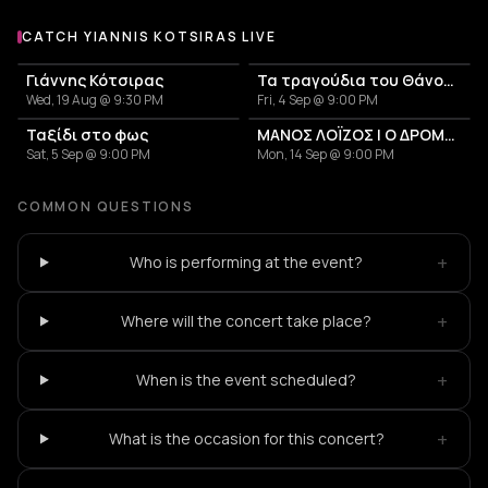
CATCH YIANNIS KOTSIRAS LIVE
More events with Yiannis Kotsiras
Γιάννης Κότσιρας
Τα τραγούδια του Θάνου Μικρούτσικου: Πάντα γελαστοί και γελασμένοι
Wed, 19 Aug @ 9:30 PM
Fri, 4 Sep @ 9:00 PM
Ταξίδι στο φως
ΜΑΝΟΣ ΛΟΪΖΟΣ | Ο ΔΡΟΜΟΣ ΕΧΕΙ ΤΗ ΔΙΚΗ ΤΟΥ ΙΣΤΟΡΙΑ
Sat, 5 Sep @ 9:00 PM
Mon, 14 Sep @ 9:00 PM
COMMON QUESTIONS
+
Who is performing at the event?
+
Where will the concert take place?
+
When is the event scheduled?
+
What is the occasion for this concert?