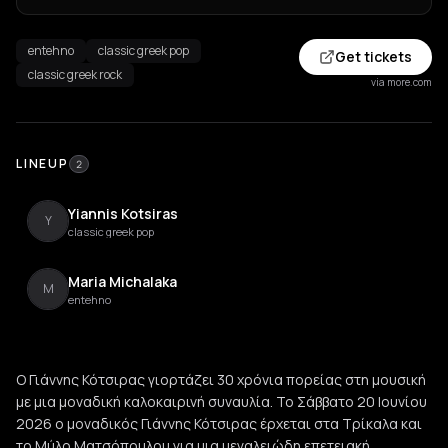
entehno
classic greek pop
Get tickets
classic greek rock
via more.com
LINEUP
2
Yiannis Kotsiras
Y
classic greek pop
Maria Michalaka
M
entehno
Ο Γιάννης Κότσιρας γιορτάζει 30 χρόνια πορείας στη μουσική
με μια μοναδική καλοκαιρινή συναυλία. Το Σάββατο 20 Ιουνίου
2026 ο μοναδικός Γιάννης Κότσιρας έρχεται στα Τρίκαλα και
το Μύλο Ματσόπουλου για μια μεγαλειώδη επετειακή