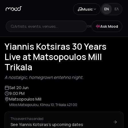
Music
EN
ΕΛ
Artists, events, venues...
Ask Mood
OR
Yiannis Kotsiras 30 Years
Live at Matsopoulos Mill
Trikala
A nostalgic, homegrown entehno night.
Sat 20 Jun
9:00 PM
Matsopoulos Mill
Milos Matsopoulou, Klinou 10, Trikala 421 00
This event has ended
See Yiannis Kotsiras's upcoming dates