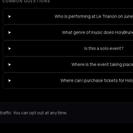
COMMON QUESTIONS
Who is performing at Le Trianon on Jun
What genre of music does HolyBrun
Is this a solo event?
Where is the event taking plac
Where can I purchase tickets for Ho
Not feeling it?
All events in Paris
->
affic. You can opt out at any time.