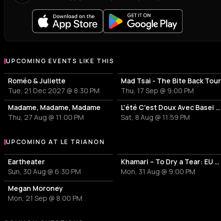
UPCOMING EVENTS LIKE THIS
Roméo & Juliette
Mad Tsai - The Bite Back Tou
Tue, 21 Dec 2027 @ 8:30 PM
Thu, 17 Sep @ 9:00 PM
Madame, Madame, Madame
L'été C'est Doux Avec Basei Pt.3
Thu, 27 Aug @ 11:00 PM
Sat, 8 Aug @ 11:59 PM
UPCOMING AT LE TRIANON
More events at Le Trianon
Eartheater
Khamari – To Dry a Tear: EU UK
Sun, 30 Aug @ 6:30 PM
Mon, 31 Aug @ 9:00 PM
Megan Moroney
Mon, 21 Sep @ 8:00 PM