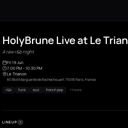
HolyBrune Live at Le Trian
A raw r&b night.
Fri 19 Jun
7:00 PM
- 10:30 PM
Le Trianon
80 Blvd Marguerite de Rochechouart, 75018 Paris, France
r&b
funk
soul
french pop
+1 more
LINEUP
1