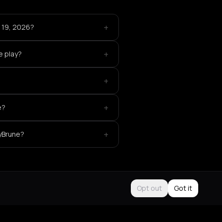
+
e 19, 2026?
+
e play?
+
+
e?
+
lyBrune?
Opt out
Got it