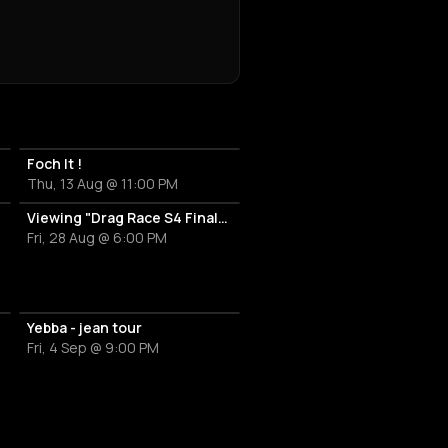
r
Foch It !
Thu, 13 Aug @ 11:00 PM
Viewing "Drag Race S4 Finale" avec Perseo et Creatine Price
Fri, 28 Aug @ 6:00 PM
Yebba - jean tour
Fri, 4 Sep @ 9:00 PM