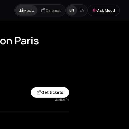
Music
Cinemas
Ask Mood
EN
ΕΛ
on Paris
Get tickets
via dice.fm