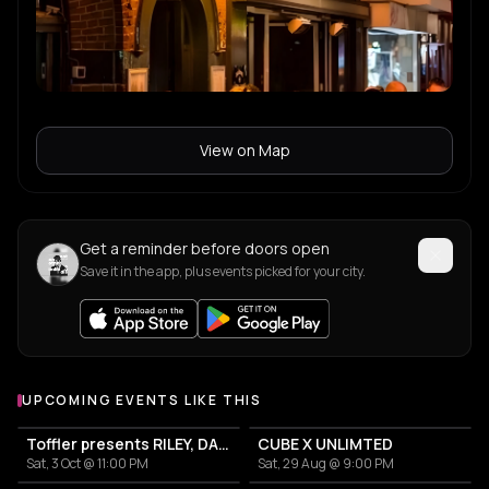
View on Map
Get a reminder before doors open
Save it in the app, plus events picked for your city.
UPCOMING EVENTS LIKE THIS
Toffler presents RILEY, DAETOR
CUBE X UNLIMTED
Sat, 3 Oct @ 11:00 PM
Sat, 29 Aug @ 9:00 PM