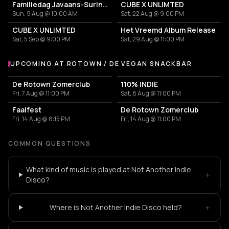
Familiedag Javaans-Surinaams Erfgoed
CUBE X UNLIMTED
Sun, 9 Aug @ 10:00 AM
Sat, 22 Aug @ 9:00 PM
CUBE X UNLIMTED
Het Vreemd Album Release
Sat, 5 Sep @ 9:00 PM
Sat, 29 Aug @ 11:00 PM
UPCOMING AT ROTOWN / DE VEGAN SNACKBAR
More events at Rotown / De Vegan Snackbar
De Rotown Zomerclub
110% INDIE
Fri, 7 Aug @ 11:00 PM
Sat, 8 Aug @ 11:00 PM
Faalfest
De Rotown Zomerclub
Fri, 14 Aug @ 8:15 PM
Fri, 14 Aug @ 11:00 PM
COMMON QUESTIONS
What kind of music is played at Not Another Indie
+
Disco?
+
Where is Not Another Indie Disco held?