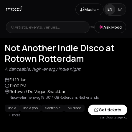
Music
EN
ΕΛ
Artists, events, venues...
Ask Mood
OR
Not Another Indie Disco at
Rotown Rotterdam
A danceable, high-energy indie night.
Fri 19 Jun
11:00 PM
Rotown / De Vegan Snackbar
Nieuwe Binnenweg 19, 3014 GB Rotterdam, Netherlands
indie
indie pop
electronic
nu disco
Get tickets
+1 more
via rotown.stager.co