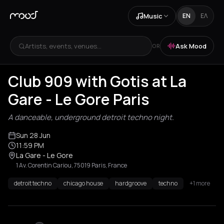
Music
EN
ΕΛ
Artists, events, venues...
Ask Mood
OR
Club 909 with Gotis at La
Gare - Le Gore Paris
A danceable, underground detroit techno night.
Sun 28 Jun
11:59 PM
La Gare - Le Gore
1 Av. Corentin Cariou, 75019 Paris, France
detroit techno
chicago house
hardgroove
techno
+1 more