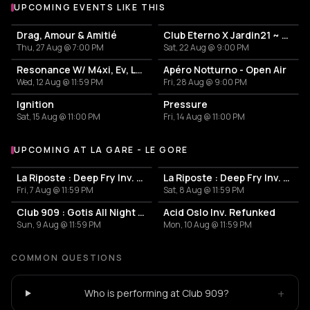
UPCOMING EVENTS LIKE THIS
Drag, Amour & Amitié
Club Eterno X Jardin21 ~ Open Air
Thu, 27 Aug @ 7:00 PM
Sat, 22 Aug @ 9:00 PM
Resonance W/ M4xi, Ev, Luciano
Apéro Notturno - Open Air
Wed, 12 Aug @ 11:59 PM
Fri, 28 Aug @ 9:00 PM
Ignition
Pressure
Sat, 15 Aug @ 11:00 PM
Fri, 14 Aug @ 11:00 PM
UPCOMING AT LA GARE - LE GORE
More events at La Gare - Le Gore
La Riposte : Deep Fry Inv. Lefblom All Night Long
La Riposte : Deep Fry Inv. Lefblom & Tanhloub
Fri, 7 Aug @ 11:59 PM
Sat, 8 Aug @ 11:59 PM
Club 909 : Gotis All Night Long
Acid Oslo Inv. Refunked
Sun, 9 Aug @ 11:59 PM
Mon, 10 Aug @ 11:59 PM
COMMON QUESTIONS
+
Who is performing at Club 909?