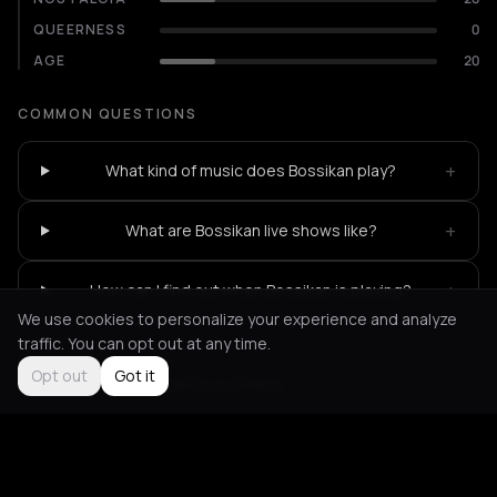
QUEERNESS
0
AGE
20
COMMON QUESTIONS
+
What kind of music does Bossikan play?
+
What are Bossikan live shows like?
+
How can I find out when Bossikan is playing?
We use cookies to personalize your experience and analyze
traffic. You can opt out at any time.
Opt out
Got it
Not feeling it?
All events in Athens
->