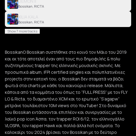
DEMON II
Bossikan, RICTA
XILIA KALA
Bossikan, RICTA
Show 7 more tracks
BossikanΟ Bossikan συστήθηκε στο κοινό τον Μάιο του 2019
και εκ τότε αποτελεί έναν από τους πιο δημοφιλής & πολυ
συζητημένους trapper της ελληνικής μουσικής σκηνής. Με
προσωπικά album, IFPI certified singles και πολυπλατινένιες
projects στην κατοχή του, ο Bossikan δεν σταματά να βάζει
φωτιά στα charts με κάθε του καινούριο release. Μάλιστα,
κάποια από τα κομμάτια του όπως το “FULL PRESS” με τον FLY
LO & Ricta, το διαμαντένιο XCM και το ερωτικό “S’agapw”
μετράνε τουλάχιστον 10M views στο YouTube! Στο δυναμικό
του Bossikan εντάσσονται επιπλέον και συνεργασίες με το
λαϊκό pop icon Άσπα, τον trapper ROI 6/12, τον ελληνογάλλο
VLOSPA, τον rapper Hawk και πολλά άλλα hot ονόματα. Το
καλοκαίρι του 2024 βρίσκει τον Bossikan με το δεύτερο