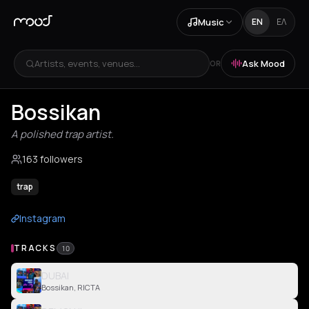
Music
EN
ΕΛ
Artists, events, venues...
Ask Mood
OR
Bossikan
A polished trap artist.
163 followers
trap
Instagram
TRACKS
10
DUBAI
Bossikan, RICTA