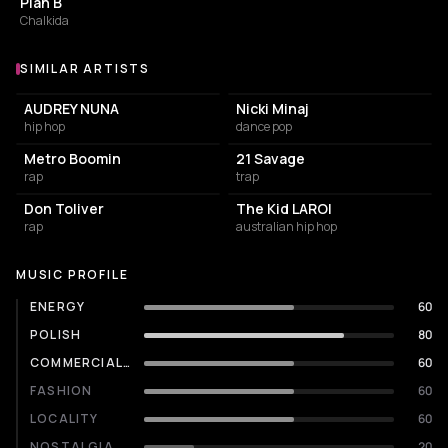
Plan B
Chalkida
SIMILAR ARTISTS
Similar Artists
AUDREY NUNA
Nicki Minaj
hip hop
dance pop
Metro Boomin
21 Savage
rap
trap
Don Toliver
The Kid LAROI
rap
australian hip hop
MUSIC PROFILE
ENERGY
60
POLISH
80
COMMERCIALITY
60
FASHION
60
LOCALITY
60
NOSTALGIA
20