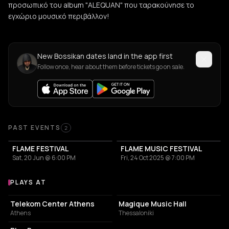
προσωπικό του album "ALEQUAN" που ταρακούνησε το
εγχώριο μουσικό περιβάλλον!
New Bossikan dates land in the app first
Follow once, hear about them before tickets go on sale.
Past Events
PAST EVENTS
2
FLAME FESTIVAL
FLAME MUSIC FESTIVAL
Sat, 20 Jun @ 6:00 PM
Fri, 24 Oct 2025 @ 7:00 PM
PLAYS AT
Venues where Bossikan plays
ATHLETIC FIELD
NIGHT CLUB
Telekom Center Athens
Magique Music Hall
Athens
Thessaloniki
CAFE