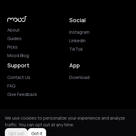
Social
About
Instagram
Guides
LinkedIn
Picks
TikTok
Mood Blog
Support
App
Contact Us
Download
FAQ
Give Feedback
We use cookies to personalize your experience and analyze
traffic. You can opt out at any time.
© 2026 Mood. All rights reserved.
Privacy Policy
Terms of Use
Purchase Terms
Opt out
Got it