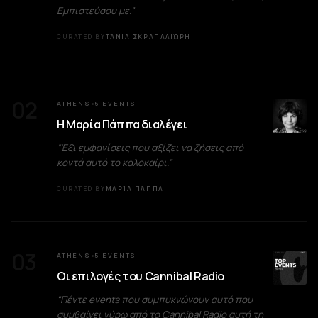
Εμπιστεύσου με.
”
CURATED BY
ΤΆΝΙΑ ΣΚΡΑΠΑΛΙΏΡΗ
02
ATHENS
6
EVENTS
●
Η Μαρία Πάππα διαλέγει
“
Έξι εμφανίσεις που αξίζει να ζήσεις από
κοντά αυτό το καλοκαίρι.
”
CURATED BY
ΜΑΡΊΑ ΠΆΠΠΑ
03
ATHENS
5
EVENTS
●
Οι επιλογές του Cannibal Radio
“
Πέντε events που συμπυκνώνουν αυτό που
συμβαίνει γύρω από το Cannibal Radio αυτή τη