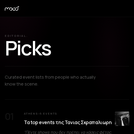
EDITORIAL.
Picks
Curated event lists from people who actually
know the scene.
01
ATHENS
5
EVENTS
●
Τα top events της Τανιας Σκραπαλιωρη
“
Πέντε shows που δεν πρέπει να χάσεις φέτος.