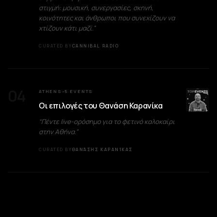
στιγμή: μουσική, συνεργασίες, σκηνή,
κοινότητες και άνθρωποι που συνεχίζουν να
χτίζουν κάτι μαζί.
”
CURATED BY
CANNIBAL RADIO
04
ATHENS
5
EVENTS
●
Οι επιλογές του Θανάση Καρανίκα
“
Πέντε live-ορόσημο για το φετινό καλοκαίρι
στην Αθήνα.
”
CURATED BY
ΘΑΝΆΣΗΣ ΚΑΡΑΝΊΚΑΣ