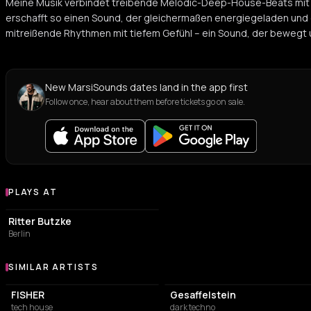
Meine Musik verbindet treibende Melodic-Deep-House-Beats mit
erschafft so einen Sound, der gleichermaßen energiegeladen und em
mitreißende Rhythmen mit tiefem Gefühl – ein Sound, der bewegt 
New MarsiSounds dates land in the app first
Follow once, hear about them before tickets go on sale.
PLAYS AT
Venues where MarsiSounds plays
NIGHT CLUB
Ritter Butzke
Berlin
SIMILAR ARTISTS
Similar Artists
FISHER
Gesaffelstein
tech house
dark techno