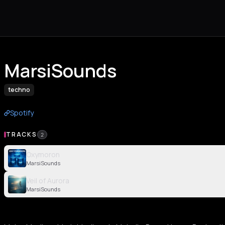
MarsiSounds
techno
Spotify
TRACKS
2
Oxymoron
MarsiSounds
Veil of Aurora
MarsiSounds