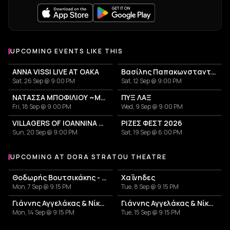
UPCOMING EVENTS LIKE THIS
ANNA VISSI LIVE AT OAKA
Βασίλης Παπακωνσταντίνου
Sat, 26 Sep @ 9:00 PM
Sat, 12 Sep @ 9:00 PM
ΝΑΤΑΣΣΑ ΜΠΟΦΙΛΙΟΥ ~ΜΕΤΡΗΜΑ~
ΠΥΞ ΛΑΞ
Fri, 18 Sep @ 9:00 PM
Wed, 9 Sep @ 9:00 PM
VILLAGERS OF IOANNINA CITY - VENCEREMOS 2026
ΡΙΖΕΣ ΦΕΣΤ 2026
Sun, 20 Sep @ 9:00 PM
Sat, 19 Sep @ 6:00 PM
UPCOMING AT DORA STRATOU THEATRE
More events at Dora Stratou Theatre
Θοδωρής Βουτσικάκης - Λίνα Νικολακοπούλου - Τυχερό Αστέρι
Χαΐνηδες
Mon, 7 Sep @ 9:15 PM
Tue, 8 Sep @ 9:15 PM
Γιάννης Αγγελάκας & Νίκος Βελιώτης - Λύκοι Λάιβ
Γιάννης Αγγελάκας & Νίκος Βελιώτης - Λύκοι Λάιβ
Mon, 14 Sep @ 9:15 PM
Tue, 15 Sep @ 9:15 PM