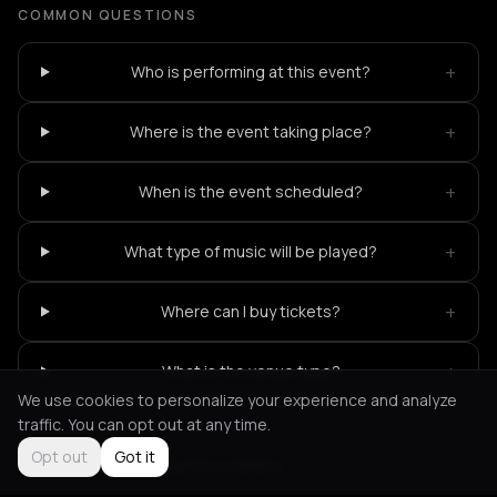
COMMON QUESTIONS
+
Who is performing at this event?
+
Where is the event taking place?
+
When is the event scheduled?
+
What type of music will be played?
+
Where can I buy tickets?
+
What is the venue type?
We use cookies to personalize your experience and analyze
traffic. You can opt out at any time.
Opt out
Got it
Not feeling it?
All events in Athens
->