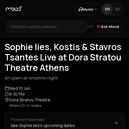
Music
EN
ΕΛ
Artists, events, venues...
Ask Mood
OR
Sophie lies, Kostis & Stavros
Tsantes Live at Dora Stratou
Theatre Athens
An open-air entehno night.
Wed 10 Jun
9:30 PM
Dora Stratou Theatre
Athens 117 41, Greece
This event has ended
See Sophie lies's upcoming dates