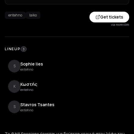
entehno
laiko
Get tickets
via more.com
LINEUP
3
Sophie lies
S
entehno
Κωστής
Κ
entehno
Stavros Tsantes
S
entehno
Το Φ hill Sessions έρχεται για δεύτερη χρονιά στον λόφο του