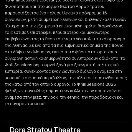
Φιλοπάππου και στο μαγικό θέατρο Δόρα Στράτου,
παρουσιάζοντας ένα πολυσυλλεκτικό πρόγραμμα 16
συναυλιών, με τη συμμετοχή Ελλήνων και διεθνών καλλιτεχνών.
Ύστερα από την εξαιρετικά επιτυχημένη πρώτη διοργάνωση,
το φεστιβάλ επιστρέφει πλουσιότερο και μεγαλύτερο
επιβεβαιώνοντας τη θέση του ως το νέο πολιτιστικό ορόσημο
της Αθήνας. Σε ένα από τα πιο εμβληματικά σημεία της πόλης,
στο Λόφο των Μουσών, εκεί όπου η φύση, η ιστορία και η
σύγχρονη αστική καθημερινότητα συνυπάρχουν αδιάκοπα, το
Φ hill Sessions δημιουργεί ξανά μια ξεχωριστή πολιτιστική
εμπειρία, συνεχίζοντας έναν ζωντανό διάλογο ανάμεσα στη
μουσική, το φυσικό περιβάλλον, την πόλη και τους ανθρώπους
της κάτω από τον αττικό ουρανό. Το Φ hill Sessions 2026
φιλοξενεί συναυλίες σημαντικών καλλιτεχνών που κινούνται
ανάμεσα στην jazz, την ροκ, την ethnic, την παραδοσιακή και
τη σύγχρονη μουσική.
Dora Stratou Theatre