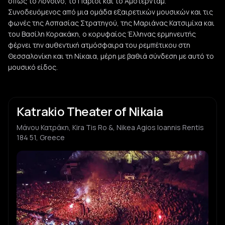
όπως το Λονδίνο, το Παρίσι και το Άμστερνταμ.
Συνοδευόμενος από μια ομάδα εξαιρετικών μουσικών και τις
φωνές της Ασπασίας Στρατηγού, της Μαριάνας Κατσιμίχα και
του Βασίλη Κορακάκη, ο κορυφαίος Έλληνας ερμηνευτής
φέρνει την αυθεντική ατμόσφαιρα του ρεμπέτικου στη
Θεσσαλονίκη και τη Νίκαια, μέρη με βαθιά σύνδεση με αυτό το
μουσικό είδος.
Katrakio Theater of Nikaia
Μάνου Κατράκη, Kira Tis Ro &, Nikea Agios Ioannis Rentis
184 51, Greece