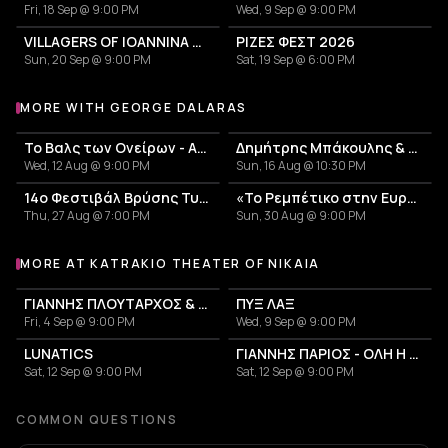
Fri, 18 Sep @ 9:00 PM
Wed, 9 Sep @ 9:00 PM
VILLAGERS OF IOANNINA CITY - VENCEREMOS 2026
ΡΙΖΕΣ ΦΕΣΤ 2026
Sun, 20 Sep @ 9:00 PM
Sat, 19 Sep @ 6:00 PM
MORE WITH GEORGE DALARAS
More events with George Dalaras
Το Βαλς των Ονείρων - Αφιέρωμα στον Άλκη Αλκαίο
Δημήτρης Μπάκουλης & Μαριάνα Κατσιμίχα
Wed, 12 Aug @ 9:00 PM
Sun, 16 Aug @ 10:30 PM
14ο Φεστιβάλ Βρύσης Τυρνάβου 2026
«Το Ρεμπέτικο στην Ευρώπη»: Μεγάλη συναυλία του Γιώργου Νταλάρα
Thu, 27 Aug @ 7:00 PM
Sun, 30 Aug @ 9:00 PM
MORE AT KATRAKIO THEATER OF NIKAIA
More events at Katrakio Theater of Nikaia
ΓΙΑΝΝΗΣ ΠΛΟΥΤΑΡΧΟΣ & ΚΑΤΕΡΙΝΑ
ΠΥΞ ΛΑΞ
Fri, 4 Sep @ 9:00 PM
Wed, 9 Sep @ 9:00 PM
LUNATICS
ΓΙΑΝΝΗΣ ΠΑΡΙΟΣ - ΟΛΗ Η ΖΩΗ ΜΟΥ
Sat, 12 Sep @ 9:00 PM
Sat, 12 Sep @ 9:00 PM
COMMON QUESTIONS