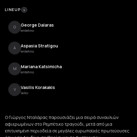
LINEUP
4
George Dalaras
G
entehno
Aspasia Stratigou
A
entehno
Mariana Katsimicha
M
entehno
Vasilis Korakakis
V
laïko
Ο Γιώργος Νταλάρας παρουσιάζει μια σειρά συναυλιών
αφιερωμένων στο Ρεμπέτικο τραγούδι, μετά από μια
επιτυχημένη περιοδεία σε μεγάλες ευρωπαϊκές πρωτεύουσες