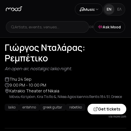
Music
EN
ΕΛ
Artists, events, venues...
Ask Mood
OR
Γιώργος Νταλάρας:
Ρεμπέτικο
An open-air, nostalgic laiko night.
Thu 24 Sep
9:00 PM
- 10:00 PM
Katrakio Theater of Nikaia
Μάνου Κατράκη, Kira Tis Ro &, Nikea Agios Ioannis Rentis 184 51, Greece
laiko
entehno
greek guitar
rebetiko
Get tickets
via more.com