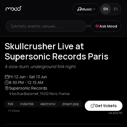
Music
EN
ΕΛ
Artists, events, venues...
Ask Mood
OR
Skullcrusher Live at
Supersonic Records Paris
A slow-burn, underground folk night.
Fri 12 Jun
- Sat 13 Jun
8:30 PM
- 12:15 AM
Supersonic Records
9 bis Rue Biscornet, 75012 Paris, France
folk
indie folk
electronic
dream pop
Get tickets
+1 more
via dice.fm