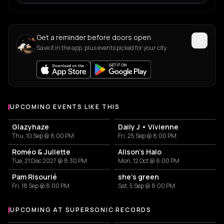
Get a reminder before doors open
Save it in the app, plus events picked for your city.
UPCOMING EVENTS LIKE THIS
Glazyhaze
Daily J • Vivienne
Thu, 10 Sep @ 8:00 PM
Fri, 25 Sep @ 8:00 PM
Roméo & Juliette
Alison's Halo
Tue, 21 Dec 2027 @ 8:30 PM
Mon, 12 Oct @ 8:00 PM
Pam Risourié
she’s green
Fri, 18 Sep @ 8:00 PM
Sat, 5 Sep @ 8:00 PM
UPCOMING AT SUPERSONIC RECORDS
More events at Supersonic Records