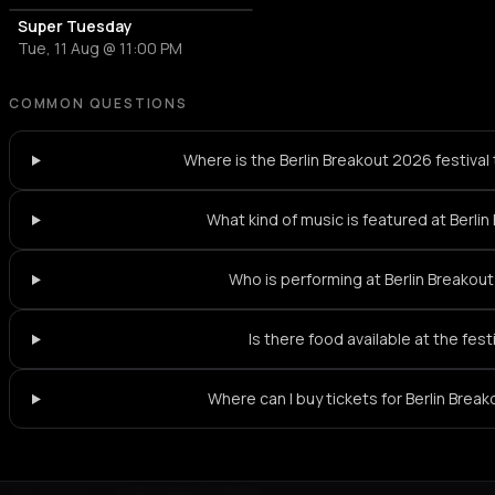
Super Tuesday
Tue, 11 Aug @ 11:00 PM
COMMON QUESTIONS
Where is the Berlin Breakout 2026 festival
What kind of music is featured at Berli
Who is performing at Berlin Breakou
Is there food available at the fest
Where can I buy tickets for Berlin Brea
Not feeling it?
All events in Berlin
->