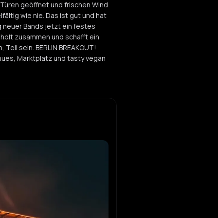
 Türen geöffnet und frischen Wind
RS
ältig wie nie. Das ist gut und hat
aze
neuer Bands jetzt ein festes
e holt zusammen und schafft ein
, Teil sein. BERLIN BREAKOUT!
nues, Marktplatz und tasty vegan