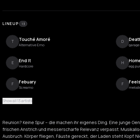
LINEUP
13
Touché Amoré
Deat
T
D
Alternative Emo
garage
End It
Home
E
H
Hardcore
egg pu
Febuary
Feel
F
F
Screamo
melodi
Show all 13 artists
Hollow Suns
NOT
H
N
japanese indie
punk
Reunion? Keine Spur – die machen ihr eigenes Ding. Eine junge Ge
Speedway
Ways
frischen Anstrich und messerscharfe Relevanz verpasst. Musikalis
S
W
hardcore
Melodi
Ausbruch: Körper fliegen, Fäuste gereckt, der Laden steht Kopf. N