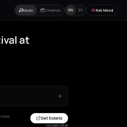
Music
Cinemas
Ask Mood
EN
ΕΛ
ival at
8 more
Get tickets
via tickets.loft.de