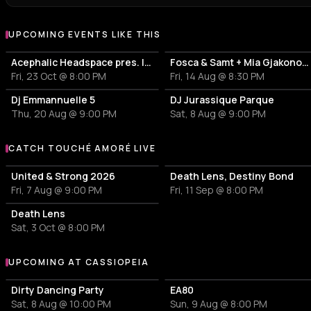
UPCOMING EVENTS LIKE THIS
Acephalic Headspace pres. ladr ache + Lésions Graves Sextet plays Julius Eastman
Fosca & Samt + Mia Gjakonovski + Paulina Panik
Fri, 23 Oct @ 8:00 PM
Fri, 14 Aug @ 8:30 PM
Dj Emmannuelle 5
DJ Jurassique Parque
Thu, 20 Aug @ 9:00 PM
Sat, 8 Aug @ 9:00 PM
CATCH TOUCHÉ AMORÉ LIVE
More events with Touché Amoré
United & Strong 2026
Death Lens, Destiny Bond
Fri, 7 Aug @ 9:00 PM
Fri, 11 Sep @ 8:00 PM
Death Lens
Sat, 3 Oct @ 8:00 PM
UPCOMING AT CASSIOPEIA
More events at Cassiopeia
Dirty Dancing Party
EA80
Sat, 8 Aug @ 10:00 PM
Sun, 9 Aug @ 8:00 PM