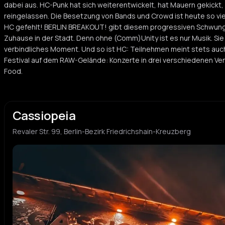
dabei aus. HC-Punk hat sich weiterentwickelt, hat Mauern gekickt,
Xiao
YEAH
reingelassen. Die Besetzung von Bands und Crowd ist heute so vielf
X
Y
hardcore punk
shoeg
HC gefehlt! BERLIN BREAKOUT! gibt diesem progressiven Schwung 
Zuhause in der Stadt. Denn ohne (Comm)Unity ist es nur Musik. Si
verbindliches Moment. Und so ist HC: Teilnehmen meint stets auch
Ursula
Festival auf dem RAW-Gelände: Konzerte in drei verschiedenen Ve
Food.
Cassiopeia
Revaler Str. 99, Berlin-Bezirk Friedrichshain-Kreuzberg