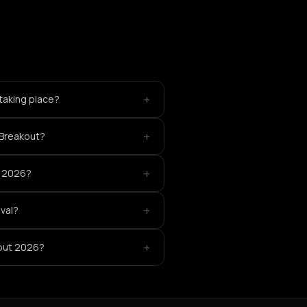
+
 taking place?
+
n Breakout?
+
t 2026?
+
ival?
+
kout 2026?