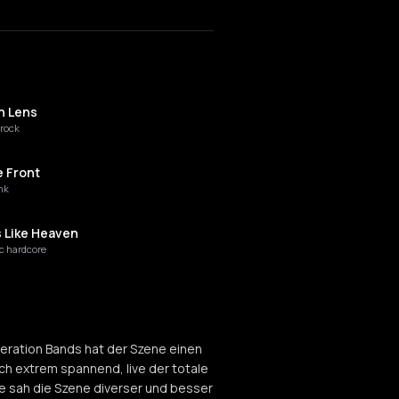
h Lens
 rock
 Front
nk
s Like Heaven
c hardcore
HING WORKS
neration Bands hat der Szene einen
 Away
ch extrem spannend, live der totale
c Hardcore
ie sah die Szene diverser und besser