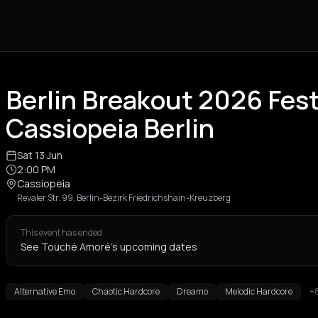
Berlin Breakout 2026 Fest
Cassiopeia Berlin
Sat 13 Jun
2:00 PM
Cassiopeia
Revaler Str. 99, Berlin-Bezirk Friedrichshain-Kreuzberg
This event has ended
See Touché Amoré's upcoming dates
Alternative Emo
Chaotic Hardcore
Dreamo
Melodic Hardcore
+