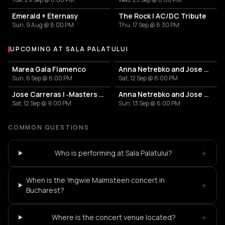
Emerald + Eternasy
The Rock | AC/DC Tribute
Sun, 9 Aug @ 8:00 PM
Thu, 17 Sep @ 8:30 PM
UPCOMING AT SALA PALATULUI
More events at Sala Palatului
Marea Gala Flamenco
Anna Netrebko and Jose Carreras
Sun, 6 Sep @ 6:00 PM
Sat, 12 Sep @ 8:00 PM
Jose Carreras | ‐Masters Of Classic‐
Anna Netrebko and Jose Carreras
Sat, 12 Sep @ 9:00 PM
Sun, 13 Sep @ 6:00 PM
COMMON QUESTIONS
+
Who is performing at Sala Palatului?
When is the Yngwie Malmsteen concert in
+
Bucharest?
+
Where is the concert venue located?