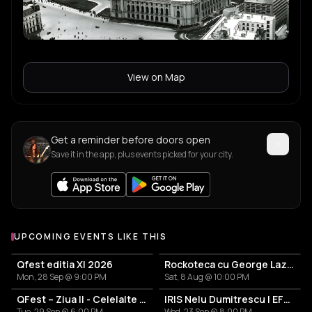
View on Map
Get a reminder before doors open
Save it in the app, plus events picked for your city.
UPCOMING EVENTS LIKE THIS
Qfest editia XI 2026
Rockoteca cu George Lazăr
Mon, 28 Sep @ 9:00 PM
Sat, 8 Aug @ 10:00 PM
QFest – Ziua II - Celelalte Cuvinte | Conexiuni | Krypton Magica
IRIS Nelu Dumitrescu | EFEMERIDE: Misiunea spațială IRIS
Tue, 29 Sep @ 6:00 PM
Wed, 23 Sep @ 8:00 PM