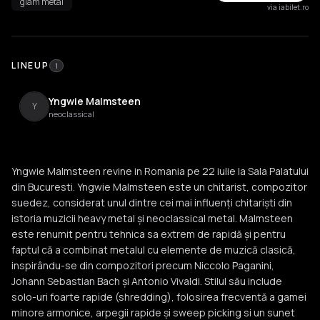
glam metal
via iabilet.ro
LINEUP
1
Yngwie Malmsteen
Y
neoclassical
Yngwie Malmsteen revine in Romania pe 22 iulie la Sala Palatului
din Bucuresti. Yngwie Malmsteen este un chitarist, compozitor
suedez, considerat unul dintre cei mai influenți chitariști din
istoria muzicii heavy metal și neoclassical metal. Malmsteen
este renumit pentru tehnica sa extrem de rapidă și pentru
faptul că a combinat metalul cu elemente de muzică clasică,
inspirându-se din compozitori precum Niccolo Paganini,
Johann Sebastian Bach și Antonio Vivaldi. Stilul său include
solo-uri foarte rapide (shredding), folosirea frecventă a gamei
minore armonice, arpegii rapide și sweep picking si un sunet