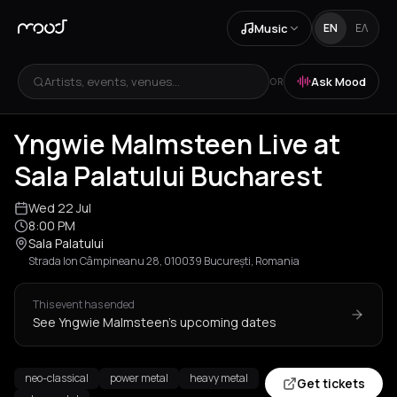
Music
EN
ΕΛ
Artists, events, venues...
Ask Mood
OR
Yngwie Malmsteen Live at
Sala Palatului Bucharest
Wed 22 Jul
8:00 PM
Sala Palatului
Strada Ion Câmpineanu 28, 010039 București, Romania
This event has ended
See Yngwie Malmsteen's upcoming dates
neo-classical
power metal
heavy metal
Get tickets