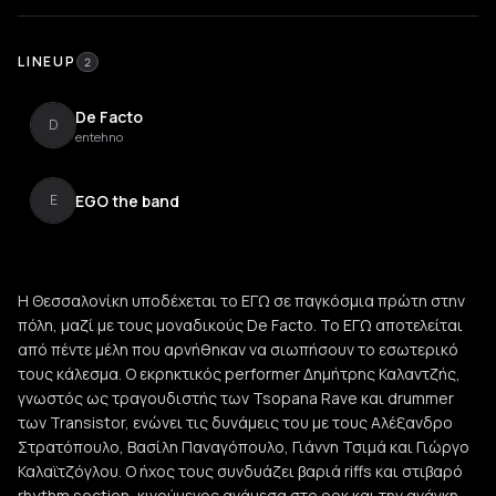
LINEUP
2
De Facto
D
entehno
EGO the band
E
Η Θεσσαλονίκη υποδέχεται το ΕΓΩ σε παγκόσμια πρώτη στην
πόλη, μαζί με τους μοναδικούς De Facto. Το ΕΓΩ αποτελείται
από πέντε μέλη που αρνήθηκαν να σιωπήσουν το εσωτερικό
τους κάλεσμα. Ο εκρηκτικός performer Δημήτρης Καλαντζής,
γνωστός ως τραγουδιστής των Tsopana Rave και drummer
των Transistor, ενώνει τις δυνάμεις του με τους Αλέξανδρο
Στρατόπουλο, Βασίλη Παναγόπουλο, Γιάννη Τσιμά και Γιώργο
Καλαϊτζόγλου. Ο ήχος τους συνδυάζει βαριά riffs και στιβαρό
rhythm section, κινούμενος ανάμεσα στο ροκ και την ανάγκη