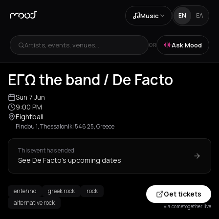
Music
EN
ΕΛ
Artists, events, venues...
Ask Mood
OR
ΕΓΩ the band / De Facto
Sun 7 Jun
9:00 PM
Eightball
Pindou 1, Thessaloniki 546 25, Greece
This event has ended
See De Facto's upcoming dates
entehno
greek rock
rock
Get tickets
alternative rock
via cometogether.live