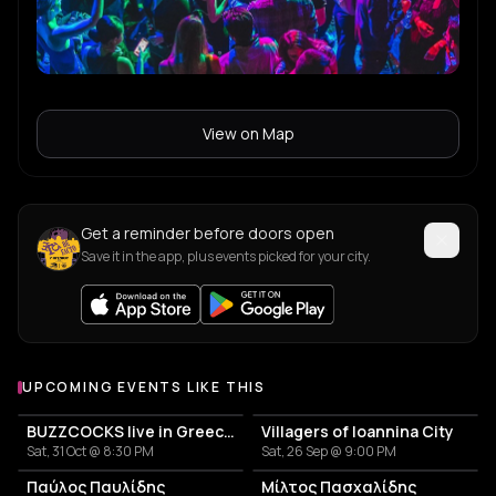
View on Map
Get a reminder before doors open
Save it in the app, plus events picked for your city.
UPCOMING EVENTS LIKE THIS
BUZZCOCKS live in Greece! 50years anniversary
Villagers of Ioannina City
Sat, 31 Oct @ 8:30 PM
Sat, 26 Sep @ 9:00 PM
Παύλος Παυλίδης
Μίλτος Πασχαλίδης