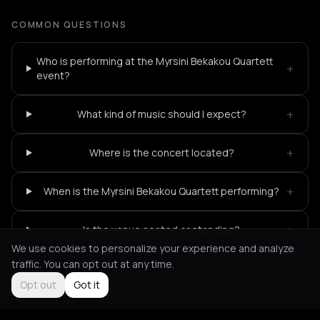
COMMON QUESTIONS
Who is performing at the Myrsini Bekakou Quartett
+
event?
+
What kind of music should I expect?
+
Where is the concert located?
+
When is the Myrsini Bekakou Quartett performing?
+
Is the venue seated or standing?
We use cookies to personalize your experience and analyze
traffic. You can opt out at any time.
Opt out
Got it
Not feeling it?
All events in Berlin
->