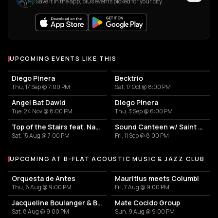
Save it in the app, plus events picked for your city.
UPCOMING EVENTS LIKE THIS
Diego Pinera
Becktrio
Thu, 17 Sep @ 7:00 PM
Sat, 17 Oct @ 8:00 PM
Angel Bat Dawid
Diego Pinera
Tue, 24 Nov @ 8:00 PM
Thu, 3 Sep @ 6:00 PM
Top of the Stairs feat. Nadia Riswan
Sound Canteen w/ Saint September
Sat, 15 Aug @ 7:00 PM
Fri, 11 Sep @ 8:00 PM
UPCOMING AT B-FLAT ACOUSTIC MUSIC & JAZZ CLUB
More events at B-flat Acoustic Music & Jazz Club
Orquesta de Antes
Mauritius meets Columbi
Thu, 6 Aug @ 9:00 PM
Fri, 7 Aug @ 9:00 PM
Jacqueline Boulanger & Band - new Album “Reach Out”
Mate Cocido Group
Sat, 8 Aug @ 9:00 PM
Sun, 9 Aug @ 9:00 PM