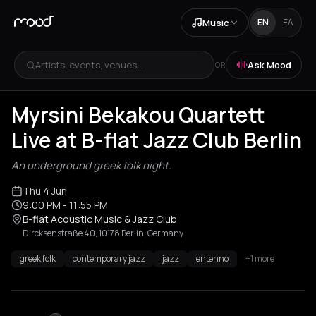
Music
EN
ΕΛ
Artists, events, venues...
Ask Mood
OR
Myrsini Bekakou Quartett
Live at B-flat Jazz Club Berlin
An underground greek folk night.
Thu 4 Jun
9:00 PM
- 11:55 PM
B-flat Acoustic Music & Jazz Club
Dircksenstraße 40, 10178 Berlin, Germany
greek folk
contemporary jazz
jazz
entehno
+1 more