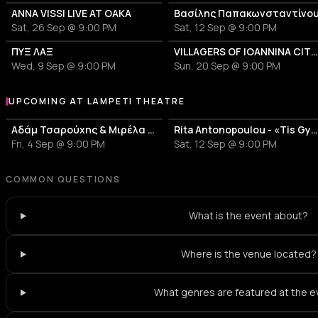
ANNA VISSI LIVE AT OAKA
Βασίλης Παπακωνσταντίνο
Sat, 26 Sep @ 9:00 PM
Sat, 12 Sep @ 9:00 PM
ΠΥΞ ΛΑΞ
VILLAGERS OF IOANNINA CITY - VENCEREMOS 20
Wed, 9 Sep @ 9:00 PM
Sun, 20 Sep @ 9:00 PM
UPCOMING AT LAMPETI THEATRE
More events at Lampeti Theatre
Αδάμ Τσαρούχης & Μιρέλα Πάχου
Rita Antonopoulou - «Tis Gynaikas sou i kardi
Fri, 4 Sep @ 9:00 PM
Sat, 12 Sep @ 9:00 PM
COMMON QUESTIONS
What is the event about?
Where is the venue located?
What genres are featured at the 