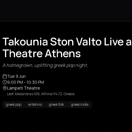
Takounia Ston Valto Live 
Theatre Athens
A homegrown, uplifting greek pop night.
Tue 9 Jun
9:00 PM
- 10:30 PM
Lampeti Theatre
Leof. Alexandras 106, Athina 114 72, Greece
greek pop
entehno
greek folk
greek indie