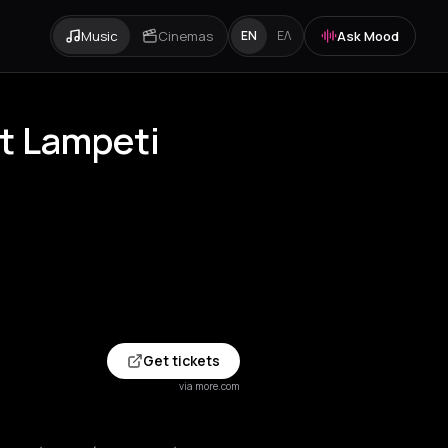
Music
Cinemas
Ask Mood
EN
ΕΛ
at Lampeti
Get tickets
via more.com