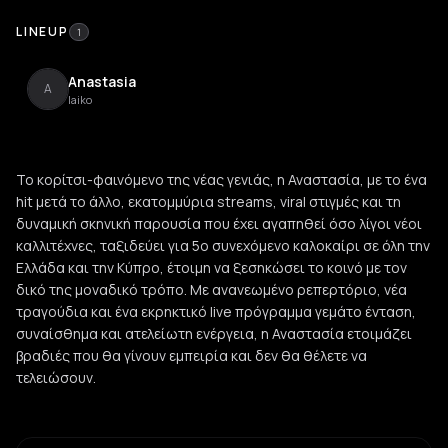
LINEUP
1
Anastasia
A
laiko
Το κορίτσι-φαινόμενο της νέας γενιάς, η Αναστασία, με το ένα
hit μετά το άλλο, εκατομμύρια streams, viral στιγμές και τη
δυναμική σκηνική παρουσία που έχει αγαπηθεί όσο λίγοι νέοι
καλλιτέχνες, ταξιδεύει για 5ο συνεχόμενο καλοκαίρι σε όλη την
Ελλάδα και την Κύπρο, έτοιμη να ξεσηκώσει το κοινό με τον
δικό της μοναδικό τρόπο. Με ανανεωμένο ρεπερτόριο, νέα
τραγούδια και ένα εκρηκτικό live πρόγραμμα γεμάτο ένταση,
συναίσθημα και ατελείωτη ενέργεια, η Αναστασία ετοιμάζει
βραδιές που θα γίνουν εμπειρία και δεν θα θέλετε να
τελειώσουν.