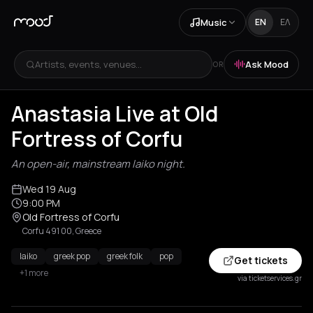
Music
EN
ΕΛ
Artists, events, venues...
Ask Mood
OR
Anastasia Live at Old
Fortress of Corfu
An open-air, mainstream laiko night.
Wed 19 Aug
9:00 PM
Old Fortress of Corfu
Corfu 491 00, Greece
laiko
greek pop
greek folk
pop
Get tickets
+1 more
via ticketservices.gr