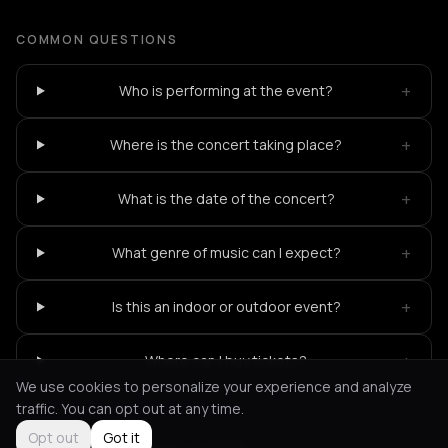
COMMON QUESTIONS
+
Who is performing at the event?
+
Where is the concert taking place?
+
What is the date of the concert?
+
What genre of music can I expect?
+
Is this an indoor or outdoor event?
+
Where can I buy tickets?
We use cookies to personalize your experience and analyze
traffic. You can opt out at any time.
Opt out
Got it
Not feeling it?
All events in Corfu
->