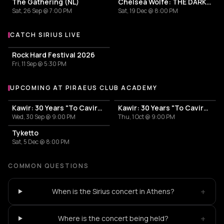
The Gathering (NL)
Chelsea Wolfe: THE DARK World Tour
Sat, 26 Sep @ 7:00 PM
Sat, 19 Dec @ 8:00 PM
CATCH SIRIUS LIVE
More events with Sirius
Rock Hard Festival 2026
Fri, 11 Sep @ 5:30 PM
UPCOMING AT PIRAEUS CLUB ACADEMY
More events at Piraeus Club Academy
Kawir: 30 Years "To Cavirs" - Day I
Kawir: 30 Years "To Cavirs" - Day II
Wed, 30 Sep @ 9:00 PM
Thu, 1 Oct @ 9:00 PM
Tyketto
Sat, 5 Dec @ 8:00 PM
COMMON QUESTIONS
+
When is the Sirius concert in Athens?
+
Where is the concert being held?