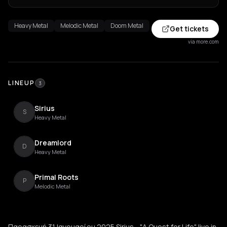
Heavy Metal
Melodic Metal
Doom Metal
Get tickets
via more.com
LINEUP
3
Sirius
S
Heavy Metal
Dreamlord
D
Heavy Metal
Primal Roots
P
Melodic Metal
Παρασκευή 31 Ιανουαρίου 2025 Sirius - "A Quest for Life" live in