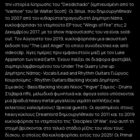
την ιστορία λύτρωσης του "Desdichado" (εμπνευσμένη από το
"Ivanhoe" του Sir Walter Scott). Οι Sirius, που δημιουργήθηκαν
το 2007 από τον κιθαρίστα/τραγουδιστή Δημήτρη Νάπα,
κυκλοφόρησαν το ντεμπούτο EP τους "Wings of Fire" στις 2
Δεκεμβρίου 2017, με το show παρουσίασής του να είναι sold-
out. Τον Αύγουστο του 2019, κυκλοφόρησαν μια ακουστική
έκδοση του "The Last Angel" το οποίο συνοδεύτηκε και από
videoclip, λίγες ημέρες πριν εμφανιστούν μαζί με τον Luke
Appleton των Iced Earth. Έχουν παίξει σε διάφορα φεστιβάλ,
συμπεριλαμβανομένου του Under The Quarry. Line up:
Δημήτρης Νάπας- Vocals/Lead and Rhythm Guitars Γιώργος
Κουρσούμης - Rhythm Guitars/Backing Vocals Δημήτρης
Σιμιακός - Bass/Backing Vocals Νίκος "Yngve" Σάμιος - Drums
Στιβαρά riffs, μελωδικά φωνητικά και άψογα solos υπόσχονται
μια βραδιά heavy metal μεγαλείου γεμάτη εκπλήξεις και
εκλεκτούς καλεσμένους! Special guests: Οι αγαπημένοι στους
heavy κύκλους Dreamlord δημιουργήθηκαν το 2011 και το 2019
κυκλοφόρησε το ντεμπούτο της “Disciples Of War”, ενώ αυτή τη
στιγμή βρίσκονται στο τελικό στάδιο μίξης του νέου τους
δίσκου, ο οποίος θα κυκλοφορήσει εντός του 2025! Οι Primal