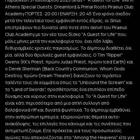
Athens Special Guests: Dreamlord & Primal Roots Piraeus Club
Academy ΠΟΡΤΕΣ: 20:00 | ΕΝΑΡΞΗ: 20:45 Ένα χρόνο σχεδόν
μετά την τελευταία τους εμφάνιση εντός έδρας, οι Sirius
επιστρέφουν πιο δυνατοί από ποτέ στην σκηνή του Piraeus
Club Academy με τον νέο τους δίσκο "A Quest for Life" που,
μόλις μήνες μετά την κυκλοφορία του, έχει ήδη λάβει
διθυραμβικές κριτικές παγκοσμίως. Το άλμπουμ διαθέτει όχι
μία, αλλά δύο θρυλικές guest εμφανίσεις. Ο Tim "Ripper"
Owens (KK's Priest, πρώην Judas Priest, πρώην Iced Earth) και
ο Derek Sherinian (Black Country Communion, Whom Gods
Destroy, πρώην Dream Theater) δανείζουν το τεράστιο
ταλέντο τους σε κομμάτια όπως το "Unbound the Scream" και
το "Land of Swords", προσθέτοντας ένα επιπλέον επίπεδο
δύναμης και κύρους στην κυκλοφορία. Το "A Quest for Life"
είναι κάτι περισσότερο από μια απλή συλλογή από
δολοφονικά riff και δυνατά φωνητικά. Το άλμπουμ εμβαθύνει
στην ανθρώπινη εμπειρία, εξερευνώντας θέματα αυτο-
ανακάλυψης, τις επιλογές που κάνουμε και τις συνέπειες που
αντιμετωπίζουμε. Είτε πρόκειται για τους προσωπικούς
αγώνες που απεικονίζονται στο "Among the Heavens" είτε για