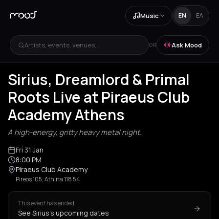
Music
EN
ΕΛ
Artists, events, venues...
Ask Mood
OR
Sirius, Dreamlord & Primal
Roots Live at Piraeus Club
Academy Athens
A high-energy, gritty heavy metal night.
Fri 31 Jan
8:00 PM
Piraeus Club Academy
Pireos 105, Athina 118 54
This event has ended
See Sirius's upcoming dates