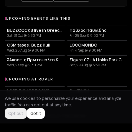
UPCOMING EVENTS LIKE THIS
BUZZCOCKS live in Greece! 50years anniversary
Παύλος Παυλίδης
Sat, 31 Oct @ 8:30 PM
Fri, 25 Sep @ 9:00 PM
OSM tapes: Buzz Kull
LOCOMONDO
Wed, 26 Aug @ 9:00 PM
Fri, 4 Sep @ 9:00 PM
Άλκηστις Πρωτοψάλτη & Νίκος Πορτοκάλογλου
Figure.07 - A Linkin Park Cover Band
Wed, 2 Sep @ 9:30 PM
Sat, 29 Aug @ 8:30 PM
UPCOMING AT ROVER
More events at Rover
LORD BISHOP ROCKS
DJ KRUSH
Wed, 23 Sep @ 8:30 PM
Wed, 21 Oct @ 8:30 PM
We use cookies to personalize your experience and analyze
traffic. You can opt out at any time.
Opt out
Got it
Not feeling it?
All events in Thessaloniki
->