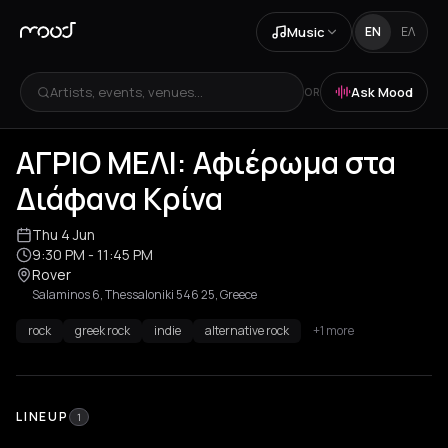
Music
EN
ΕΛ
Artists, events, venues...
Ask Mood
OR
ΑΓΡΙΟ ΜΕΛΙ: Αφιέρωμα στα
Διάφανα Κρίνα
Thu 4 Jun
9:30 PM
- 11:45 PM
Rover
Salaminos 6, Thessaloniki 546 25, Greece
rock
greek rock
indie
alternative rock
+1 more
LINEUP
1