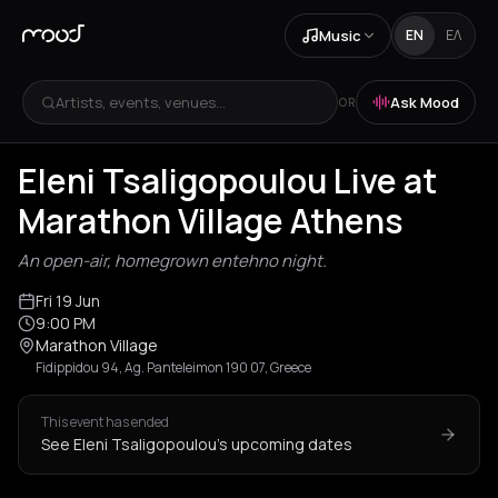
Music
EN
ΕΛ
Artists, events, venues...
Ask Mood
OR
Eleni Tsaligopoulou Live at
Marathon Village Athens
An open-air, homegrown entehno night.
Fri 19 Jun
9:00 PM
Marathon Village
Fidippidou 94, Ag. Panteleimon 190 07, Greece
This event has ended
See Eleni Tsaligopoulou's upcoming dates