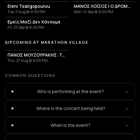
Eleni Tsaligopoulou
ΜΑΝΟΣ ΛΟΪΖΟΣ | Ο ΔΡΟΜΟΣ ΕΧΕΙ ΤΗ ΔΙΚΗ ΤΟΥ ΙΣΤΟΡΙΑ
Tue, 11 Aug @ 9:00 PM
Mon, 14 Sep @ 9:00 PM
Εμείς Μαζί Δεν Χάνουμε
Fri, 25 Sep @ 8:00 PM
UPCOMING AT MARATHON VILLAGE
More events at Marathon Village
ΠΑΝΟΣ ΜΟΥΖΟΥΡΑΚΗΣ: Τι Ωραίο
Thu, 27 Aug @ 9:00 PM
COMMON QUESTIONS
+
Who is performing at the event?
+
Where is the concert being held?
+
When is the event?