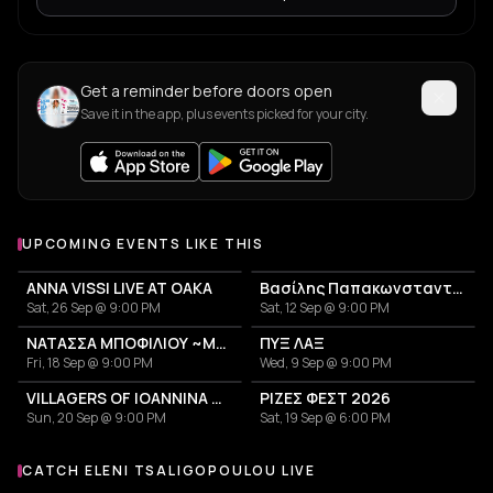
Get a reminder before doors open
Save it in the app, plus events picked for your city.
UPCOMING EVENTS LIKE THIS
ANNA VISSI LIVE AT OAKA
Βασίλης Παπακωνσταντίνου
Sat, 26 Sep @ 9:00 PM
Sat, 12 Sep @ 9:00 PM
ΝΑΤΑΣΣΑ ΜΠΟΦΙΛΙΟΥ ~ΜΕΤΡΗΜΑ~
ΠΥΞ ΛΑΞ
Fri, 18 Sep @ 9:00 PM
Wed, 9 Sep @ 9:00 PM
VILLAGERS OF IOANNINA CITY - VENCEREMOS 2026
ΡΙΖΕΣ ΦΕΣΤ 2026
Sun, 20 Sep @ 9:00 PM
Sat, 19 Sep @ 6:00 PM
CATCH ELENI TSALIGOPOULOU LIVE
More events with Eleni Tsaligopoulou