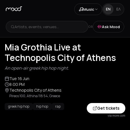
Music
EN
ΕΛ
Artists, events, venues...
Ask Mood
OR
Mia Grothia Live at
Technopolis City of Athens
An open-air greek hip hop night.
Tue 16 Jun
8:00 PM
Technopolis City of Athens
Pireos 100, Athina 118 54, Greece
greek hip hop
hip hop
rap
Get tickets
via more.com