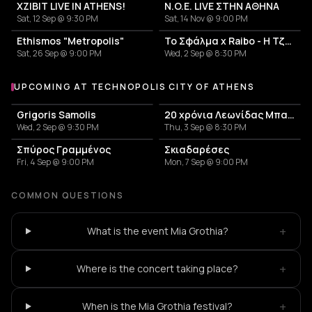
XZIBIT LIVE IN ATHENS!
N.O.E. LIVE ΣΤΗΝ ΑΘΗΝΑ
Sat, 12 Sep @ 9:30 PM
Sat, 14 Nov @ 9:00 PM
Ethismos "Metropolis"
Το Σφάλμα x Raibo - Η Τζαμάικα των Βαλκανίων
Sat, 26 Sep @ 9:00 PM
Wed, 2 Sep @ 8:30 PM
UPCOMING AT TECHNOPOLIS CITY OF ATHENS
More events at Technopolis City of Athens
Grigoris Samolis
20 χρόνια Λεωνίδας Μπαλάφας
Wed, 2 Sep @ 9:30 PM
Thu, 3 Sep @ 8:30 PM
Σπύρος Γραμμένος
Σκιαδαρέσες
Fri, 4 Sep @ 9:00 PM
Mon, 7 Sep @ 9:00 PM
COMMON QUESTIONS
+
What is the event Mia Grothia?
+
Where is the concert taking place?
+
When is the Mia Grothia festival?