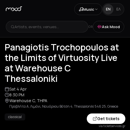
Music
EN
ΕΛ
Artists, events, venues...
Ask Mood
OR
Panagiotis Trochopoulos at
the Limits of Virtuosity Live
at Warehouse C
Thessaloniki
Sat 4 Apr
8:30 PM
Warehouse C, THPA
Προβλήτα Α, Λιμάνι, Ναυάρχου Βότση 4, Thessaloniki 546 25, Greece
classical
Get tickets
via ticketservices.gr