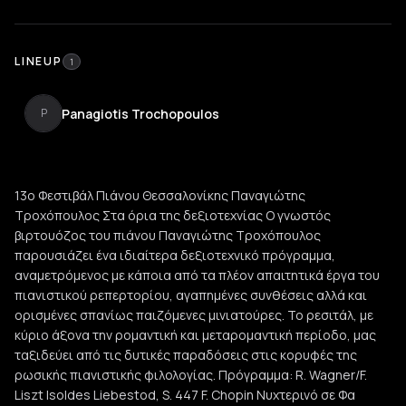
LINEUP
1
Panagiotis Trochopoulos
P
13ο Φεστιβάλ Πιάνου Θεσσαλονίκης Παναγιώτης
Τροχόπουλος Στα όρια της δεξιοτεχνίας Ο γνωστός
βιρτουόζος του πιάνου Παναγιώτης Τροχόπουλος
παρουσιάζει ένα ιδιαίτερα δεξιοτεχνικό πρόγραμμα,
αναμετρόμενος με κάποια από τα πλέον απαιτητικά έργα του
πιανιστικού ρεπερτορίου, αγαπημένες συνθέσεις αλλά και
ορισμένες σπανίως παιζόμενες μινιατούρες. Το ρεσιτάλ, με
κύριο άξονα την ρομαντική και μεταρομαντική περίοδο, μας
ταξιδεύει από τις δυτικές παραδόσεις στις κορυφές της
ρωσικής πιανιστικής φιλολογίας. Πρόγραμμα: R. Wagner/F.
Liszt Isoldes Liebestod, S. 447 F. Chopin Νυχτερινό σε Φα