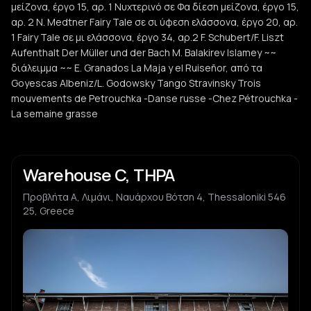
μείζονα, έργο 15, αρ. 1 Νυχτερινό σε Φα δίεση μείζονα, έργο 15,
αρ. 2 N. Medtner Fairy Tale σε σι ύφεση ελάσσονα, έργο 20, αρ.
1 Fairy Tale σε μι ελάσσονα, έργο 34, αρ.2 F. Schubert/F. Liszt
Aufenthalt Der Müller und der Bach M. Balakirev Islamey ~~
διάλειμμα ~~ E. Granados La Maja y el Ruiseñor, από τα
Goyescas Albeniz/L. Godowsky Tango Stravinsky Trois
mouvements de Petrouchka -Danse russe -Chez Pétrouchka -
La semaine grasse
Warehouse C, THPA
Προβλήτα Α, Λιμάνι, Ναυάρχου Βότση 4, Thessaloniki 546
25, Greece