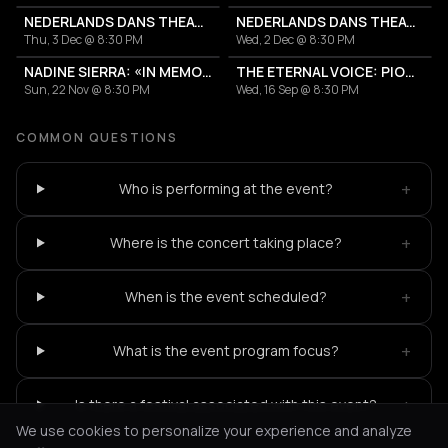
NEDERLANDS DANS THEATER - NDT 2
NEDERLANDS DANS THEATER - NDT 2
Thu, 3 Dec @ 8:30 PM
Wed, 2 Dec @ 8:30 PM
NADINE SIERRA: «IN MEMORIAM MARIAS CALLAS»
THE ETERNAL VOICE: PIOTR BECZALA CELEBRATES MARIA CALLAS
Sun, 22 Nov @ 8:30 PM
Wed, 16 Sep @ 8:30 PM
COMMON QUESTIONS
+
Who is performing at the event?
+
Where is the concert taking place?
+
When is the event scheduled?
+
What is the event program focus?
+
Is there a festival associated with this event?
We use cookies to personalize your experience and analyze