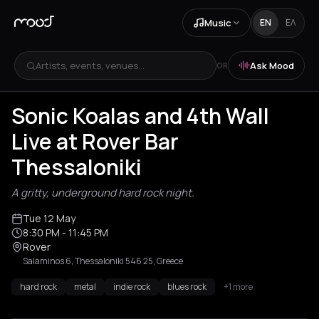
Music
EN
ΕΛ
Artists, events, venues...
Ask Mood
OR
Sonic Koalas and 4th Wall
Live at Rover Bar
Thessaloniki
A gritty, underground hard rock night.
Tue 12 May
8:30 PM
- 11:45 PM
Rover
Salaminos 6, Thessaloniki 546 25, Greece
hard rock
metal
indie rock
blues rock
+1 more