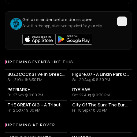
Get a reminder before doors open
Save it in the app, plus events picked for your city.
UPCOMING EVENTS LIKE THIS
BUZZCOCKS live in Greece! 50years anniversary
Figure.07 - A Linkin Park Cover Band
Sat, 31 Oct @ 8:30 PM
Sat, 29 Aug @ 8:30 PM
PATRIARKH
ΠΥΞ ΛΑΞ
Fri, 27 Nov @ 9:00 PM
Sat, 22 Aug @ 9:30 PM
THE GREAT GIG – A Tribute to Pink Floyd
City Of The Sun: The European Return Tour 2026
Fri, 2 Oct @ 9:00 PM
Fri, 18 Sep @ 8:00 PM
UPCOMING AT ROVER
More events at Rover