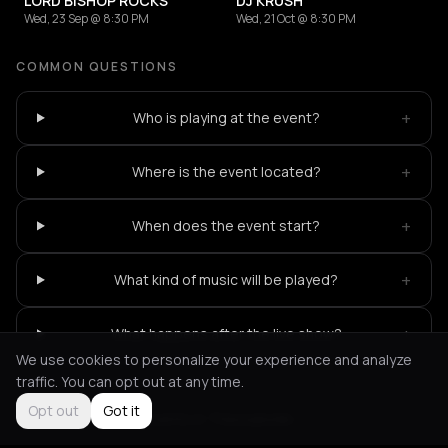
LORD BISHOP ROCKS
DJ KRUSH
Wed, 23 Sep @ 8:30 PM
Wed, 21 Oct @ 8:30 PM
COMMON QUESTIONS
+
Who is playing at the event?
+
Where is the event located?
+
When does the event start?
+
What kind of music will be played?
+
What happens after the live show?
We use cookies to personalize your experience and analyze
traffic. You can opt out at any time.
Opt out
Got it
Not feeling it?
All events in Thessaloniki
->