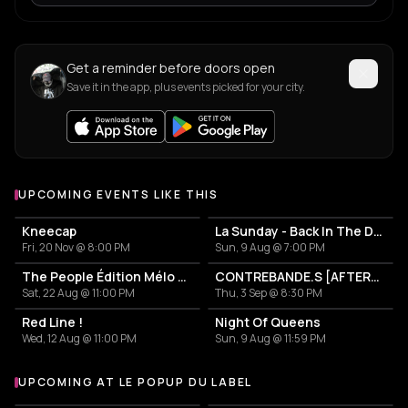
Get a reminder before doors open
Save it in the app, plus events picked for your city.
UPCOMING EVENTS LIKE THIS
Kneecap
La Sunday - Back In The Day!
Fri, 20 Nov @ 8:00 PM
Sun, 9 Aug @ 7:00 PM
The People Édition Mélo Décalé
CONTREBANDE.S [AFTERS #06]
Sat, 22 Aug @ 11:00 PM
Thu, 3 Sep @ 8:30 PM
Red Line !
Night Of Queens
Wed, 12 Aug @ 11:00 PM
Sun, 9 Aug @ 11:59 PM
UPCOMING AT LE POPUP DU LABEL
More events at Le POPUP du Label