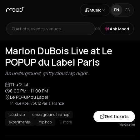
Music
EN
ΕΛ
Artists, events, venues...
Ask Mood
OR
Marlon DuBois Live at Le
POPUP du Label Paris
An underground, gritty cloud rap night.
Thu 2 Jul
8:00 PM
- 11:00 PM
Le POPUP du Label
14 Rue Abel, 75012 Paris, France
cloud rap
underground hip hop
Get tickets
experimental
hip hop
+1 more
via dice.fm