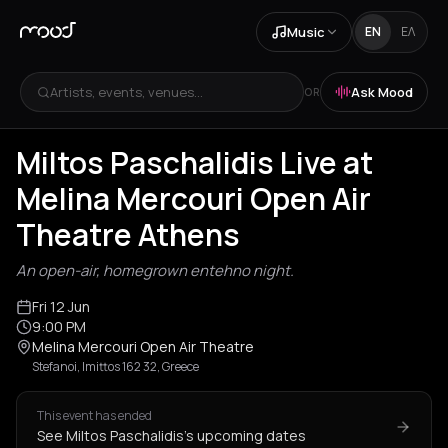
Music
EN
ΕΛ
Artists, events, venues...
Ask Mood
OR
Miltos Paschalidis Live at
Melina Mercouri Open Air
Theatre Athens
An open-air, homegrown entehno night.
Fri 12 Jun
9:00 PM
Melina Mercouri Open Air Theatre
Stefanoi, Imittos 162 32, Greece
This event has ended
See Miltos Paschalidis's upcoming dates