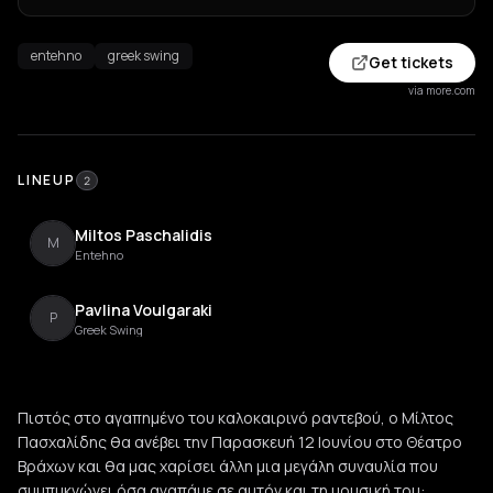
entehno
greek swing
Get tickets
via more.com
LINEUP
2
Miltos Paschalidis
M
Entehno
Pavlina Voulgaraki
P
Greek Swing
Πιστός στο αγαπημένο του καλοκαιρινό ραντεβού, ο Μίλτος
Πασχαλίδης θα ανέβει την Παρασκευή 12 Ιουνίου στο Θέατρο
Βράχων και θα μας χαρίσει άλλη μια μεγάλη συναυλία που
συμπυκνώνει όσα αγαπάμε σε αυτόν και τη μουσική του: