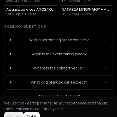
Mon, 31 Aug @ 9:00 PM
Thu, 3 Sep @ 9:15 PM
Αφιέρωμα στον ΑΠΟΣΤΟΛΟ ΚΑΛΔΑΡΑ
ΝΑΤΑΣΣΑ ΜΠΟΦΙΛΙΟΥ ~ΜΕΤΡΗΜΑ~
Sat, 5 Sep @ 9:00 PM
Fri, 18 Sep @ 9:00 PM
COMMON QUESTIONS
+
Who is performing at the concert?
+
When is the event taking place?
+
Where is the concert venue?
+
What kind of music can I expect?
+
Where can I buy tickets?
We use cookies to personalize your experience and analyze
traffic. You can opt out at any time.
Opt out
Got it