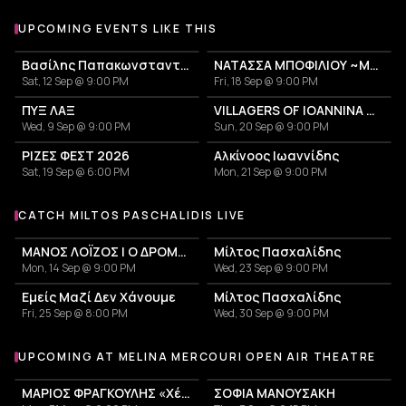
UPCOMING EVENTS LIKE THIS
Βασίλης Παπακωνσταντίνου
ΝΑΤΑΣΣΑ ΜΠΟΦΙΛΙΟΥ ~ΜΕΤΡΗΜΑ~
Sat, 12 Sep @ 9:00 PM
Fri, 18 Sep @ 9:00 PM
ΠΥΞ ΛΑΞ
VILLAGERS OF IOANNINA CITY - VENCEREMOS 2026
Wed, 9 Sep @ 9:00 PM
Sun, 20 Sep @ 9:00 PM
ΡΙΖΕΣ ΦΕΣΤ 2026
Αλκίνοος Ιωαννίδης
Sat, 19 Sep @ 6:00 PM
Mon, 21 Sep @ 9:00 PM
CATCH MILTOS PASCHALIDIS LIVE
More events with Miltos Paschalidis
ΜΑΝΟΣ ΛΟΪΖΟΣ | Ο ΔΡΟΜΟΣ ΕΧΕΙ ΤΗ ΔΙΚΗ ΤΟΥ ΙΣΤΟΡΙΑ
Μίλτος Πασχαλίδης
Mon, 14 Sep @ 9:00 PM
Wed, 23 Sep @ 9:00 PM
Εμείς Μαζί Δεν Χάνουμε
Μίλτος Πασχαλίδης
Fri, 25 Sep @ 8:00 PM
Wed, 30 Sep @ 9:00 PM
UPCOMING AT MELINA MERCOURI OPEN AIR THEATRE
More events at Melina Mercouri Open Air Theatre
ΜΑΡΙΟΣ ΦΡΑΓΚΟΥΛΗΣ «Χέρια Φτερά«
ΣΟΦΙΑ ΜΑΝΟΥΣΑΚΗ